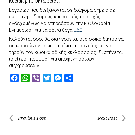
Κυριακή, 10 Οκτωβρίου.
b
s
r
t
e
e
Εργασίες που διεξάγονται σε διάφορα σημεία σε
o
A
e
n
αυτοκινητοδρόμους και αστικές περιοχές
ενδεχομένως να επηρεάσουν την κυκλοφορία.
o
p
r
g
Ενημέρωση για τα οδικά έργα
ΕΔΩ
.
k
p
e
Καλούνται όσοι θα διακινούνται στο οδικό δίκτυο να
r
συμμορφώνονται με τα σήματα τροχαίας και να
τηρούν τον κώδικα οδικής κυκλοφορίας. Συστήνεται
ιδιαίτερη προσοχή για αποφυγή οδικών
συγκρούσεων.
F
W
V
T
M
S
a
h
i
w
e
h
c
a
b
i
s
a
e
t
e
t
s
r
b
s
r
t
e
e
Post
Previous Post
Next Post
o
A
e
n
Previous
Next
navigation
o
p
r
g
Post
Post