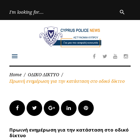
Skip
to
Searc
search
for:
content
menu
Facebook
Twitter
Youtube
Inst
Home
/
ΟΔΙΚΟ ΔΙΚΤΥΟ
/
Πρωινή ενημέρωση για την κατάσταση στο οδικό δίκτυο
Facebook
Twitter
Google+
LinkedIn
Pinterest
Πρωινή ενημέρωση για την κατάσταση στο οδικό
δίκτυο