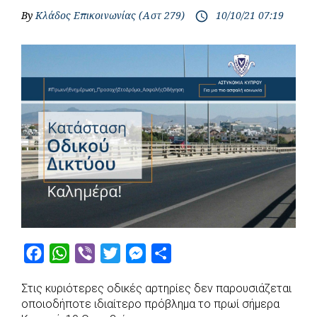
By
Κλάδος Επικοινωνίας (Αστ 279)
10/10/21 07:19
access_time
F
W
V
T
M
S
a
h
i
w
e
h
Στις κυριότερες οδικές αρτηρίες δεν παρουσιάζεται
c
a
b
i
s
a
οποιοδήποτε ιδιαίτερο πρόβλημα το πρωί σήμερα
e
t
e
t
s
r