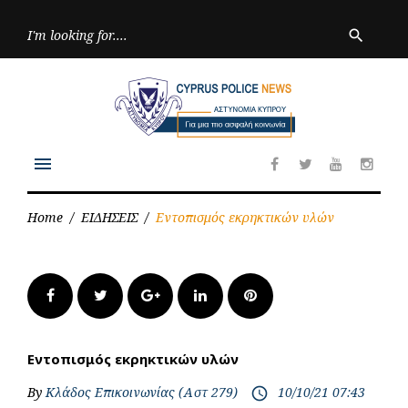
Skip
to
Searc
search
for:
content
menu
Facebook
Twitter
Youtube
Inst
Home
/
ΕΙΔΗΣΕΙΣ
/
Εντοπισμός εκρηκτικών υλών
Facebook
Twitter
Google+
LinkedIn
Pinterest
Εντοπισμός εκρηκτικών υλών
By
Κλάδος Επικοινωνίας (Αστ 279)
10/10/21 07:43
access_time