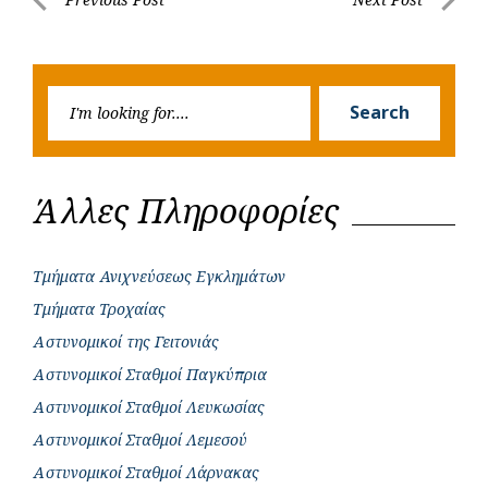
Post
o
A
e
n
Previous
Next
navigation
o
p
r
g
Post
Post
k
p
e
Searc
r
Search
for:
Άλλες Πληροφορίες
Τμήματα Ανιχνεύσεως Εγκλημάτων
Τμήματα Τροχαίας
Αστυνομικοί της Γειτονιάς
Αστυνομικοί Σταθμοί Παγκύπρια
Αστυνομικοί Σταθμοί Λευκωσίας
Αστυνομικοί Σταθμοί Λεμεσού
Αστυνομικοί Σταθμοί Λάρνακας