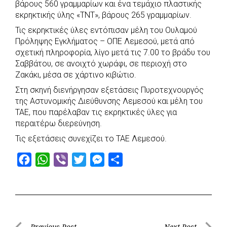
βάρους 560 γραμμαρίων και ένα τεμάχιο πλαστικής
o
A
e
n
εκρηκτικής ύλης «ΤΝΤ», βάρους 265 γραμμαρίων.
o
p
r
g
Τις εκρηκτικές ύλες εντόπισαν μέλη του Ουλαμού
k
p
e
Πρόληψης Εγκλήματος – ΟΠΕ Λεμεσού, μετά από
r
σχετική πληροφορία, λίγο μετά τις 7.00 το βράδυ του
Σαββάτου, σε ανοιχτό χωράφι, σε περιοχή στο
Ζακάκι, μέσα σε χάρτινο κιβώτιο.
Στη σκηνή διενήργησαν εξετάσεις Πυροτεχνουργός
της Αστυνομικής Διεύθυνσης Λεμεσού και μέλη του
ΤΑΕ, που παρέλαβαν τις εκρηκτικές ύλες για
περαιτέρω διερεύνηση.
Τις εξετάσεις συνεχίζει το ΤΑΕ Λεμεσού.
F
W
V
T
M
S
a
h
i
w
e
h
c
a
b
i
s
a
e
t
e
t
s
r
b
s
r
t
e
e
Previous Post
Next Post