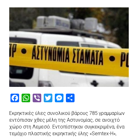
F
W
V
T
M
S
a
h
i
w
e
h
Εκρηκτικές ύλες συνολικού βάρους 785 γραμμαρίων
c
a
b
i
s
a
εντόπισαν χθες μέλη της Αστυνομίας, σε ανοιχτό
e
t
e
t
s
r
χώρο στη Λεμεσό. Εντοπίστηκαν συγκεκριμένα, ένα
b
s
r
t
e
e
τεμάχιο πλαστικής εκρηκτικής ύλης «Semtex-H»,