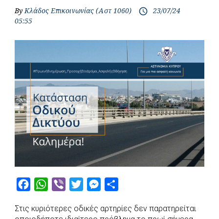
By
Κλάδος Επικοινωνίας (Αστ 1060)
23/07/24
access_time
05:55
F
W
V
T
M
S
a
h
i
w
e
h
Στις κυριότερες οδικές αρτηρίες δεν παρατηρείται
c
a
b
i
s
a