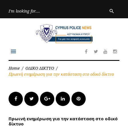
Skip
to
Searc
search
for:
content
menu
Facebook
Twitter
Youtube
Inst
Home
/
ΟΔΙΚΟ ΔΙΚΤΥΟ
/
Πρωινή ενημέρωση για την κατάσταση στο οδικό δίκτυο
Facebook
Twitter
Google+
LinkedIn
Pinterest
Πρωινή ενημέρωση για την κατάσταση στο οδικό
δίκτυο