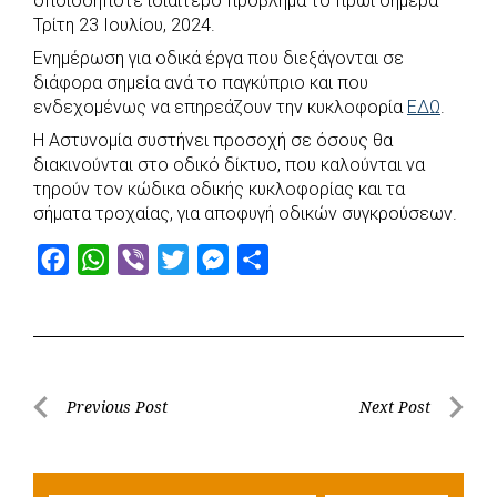
οποιοδήποτε ιδιαίτερο πρόβλημα το πρωί σήμερα
e
t
e
t
s
r
Τρίτη 23 Ιουλίου, 2024.
b
s
r
t
e
e
Ενημέρωση για οδικά έργα που διεξάγονται σε
o
A
e
n
διάφορα σημεία ανά το παγκύπριο και που
ενδεχομένως να επηρεάζουν την κυκλοφορία
o
p
r
g
ΕΔΩ
.
k
p
e
Η Αστυνομία συστήνει προσοχή σε όσους θα
διακινούνται στο οδικό δίκτυο, που καλούνται να
r
τηρούν τον κώδικα οδικής κυκλοφορίας και τα
σήματα τροχαίας, για αποφυγή οδικών συγκρούσεων.
F
W
V
T
M
S
a
h
i
w
e
h
c
a
b
i
s
a
e
t
e
t
s
r
b
s
r
t
e
e
Post
Previous Post
Next Post
o
A
e
n
Previous
Next
navigation
o
p
r
g
Post
Post
k
p
e