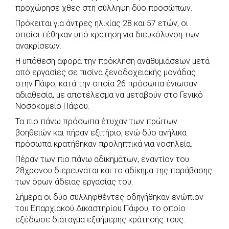
προχώρησε χθες στη σύλληψη δύο προσώπων.
o
A
e
n
Πρόκειται για άντρες ηλικίας 28 και 57 ετών, οι
o
p
r
g
οποίοι τέθηκαν υπό κράτηση για διευκόλυνση των
k
p
e
ανακρίσεων.
r
Η υπόθεση αφορά την πρόκληση αναθυμιάσεων μετά
από εργασίες σε πισίνα ξενοδοχειακής μονάδας
στην Πάφο, κατά την οποία 26 πρόσωπα ένιωσαν
αδιαθεσία, με αποτέλεσμα να μεταβούν στο Γενικό
Νοσοκομείο Πάφου.
Τα πιο πάνω πρόσωπα έτυχαν των πρώτων
βοηθειών και πήραν εξιτήριο, ενώ δύο ανήλικα
πρόσωπα κρατήθηκαν προληπτικά για νοσηλεία.
Πέραν των πιο πάνω αδικημάτων, εναντίον του
28χρονου διερευνάται και το αδίκημα της παράβασης
των όρων άδειας εργασίας του.
Σήμερα οι δύο συλληφθέντες οδηγήθηκαν ενώπιον
του Επαρχιακού Δικαστηρίου Πάφου, το οποίο
εξέδωσε διάταγμα εξαήμερης κράτησής τους.