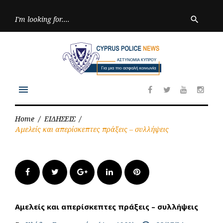
Skip
to
Searc
search
for:
content
menu
Facebook
Twitter
Youtube
Inst
Home
/
ΕΙΔΗΣΕΙΣ
/
Αμελείς και απερίσκεπτες πράξεις – συλλήψεις
Facebook
Twitter
Google+
LinkedIn
Pinterest
Αμελείς και απερίσκεπτες πράξεις – συλλήψεις