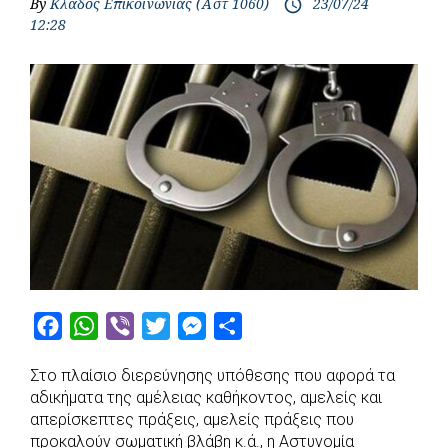
By
Κλάδος Επικοινωνίας (Αστ 1060)
23/07/24
access_time
12:28
F
W
V
T
M
S
a
h
i
w
e
h
Στο πλαίσιο διερεύνησης υπόθεσης που αφορά τα
c
a
b
i
s
a
αδικήματα της αμέλειας καθήκοντος, αμελείς και
e
t
e
t
s
r
απερίσκεπτες πράξεις, αμελείς πράξεις που
b
s
r
t
e
e
προκαλούν σωματική βλάβη κ.ά., η Αστυνομία