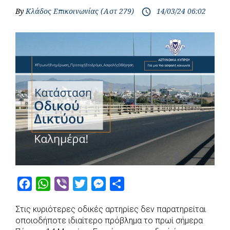
By
Κλάδος Επικοινωνίας (Αστ 279)
14/03/24 06:02
access_time
F
W
V
T
M
S
a
h
i
w
e
h
Στις κυριότερες οδικές αρτηρίες δεν παρατηρείται
c
a
b
i
s
a
οποιοδήποτε ιδιαίτερο πρόβλημα το πρωί σήμερα
e
t
e
t
s
r