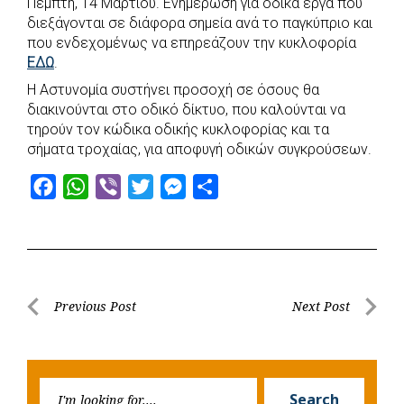
Πέμπτη, 14 Μαρτίου. Ενημέρωση για οδικά έργα που
b
s
r
t
e
e
διεξάγονται σε διάφορα σημεία ανά το παγκύπριο και
που ενδεχομένως να επηρεάζουν την κυκλοφορία
o
A
e
n
ΕΔΩ
.
o
p
r
g
Η Αστυνομία συστήνει προσοχή σε όσους θα
k
p
e
διακινούνται στο οδικό δίκτυο, που καλούνται να
r
τηρούν τον κώδικα οδικής κυκλοφορίας και τα
σήματα τροχαίας, για αποφυγή οδικών συγκρούσεων.
F
W
V
T
M
S
a
h
i
w
e
h
c
a
b
i
s
a
e
t
e
t
s
r
b
s
r
t
e
e
Post
Previous Post
Next Post
o
A
e
n
Previous
Next
navigation
o
p
r
g
Post
Post
k
p
e
Searc
r
Search