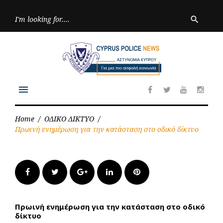
Skip
to
Searc
search
for:
content
menu
Facebook
Twitter
Youtube
Inst
Home
/
ΟΔΙΚΟ ΔΙΚΤΥΟ
/
Πρωινή ενημέρωση για την κατάσταση στο οδικό δίκτυο
Facebook
Twitter
Google+
LinkedIn
Pinterest
Πρωινή ενημέρωση για την κατάσταση στο οδικό
δίκτυο