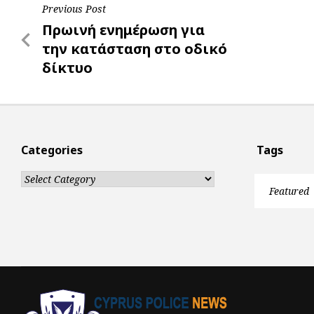
Post
Previous Post
k
p
e
Previous
Πρωινή ενημέρωση για
r
navigation
Post
την κατάσταση στο οδικό
δίκτυο
Categories
Tags
Categories
Featured