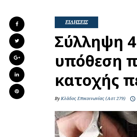
ΕΙΔΗΣΕΙΣ
Facebook
Σύλληψη 4
Twitter
υπόθεση 
Google+
κατοχής π
LinkedIn
Pinterest
By
Κλάδος Επικοινωνίας (Αστ 279)
access_time