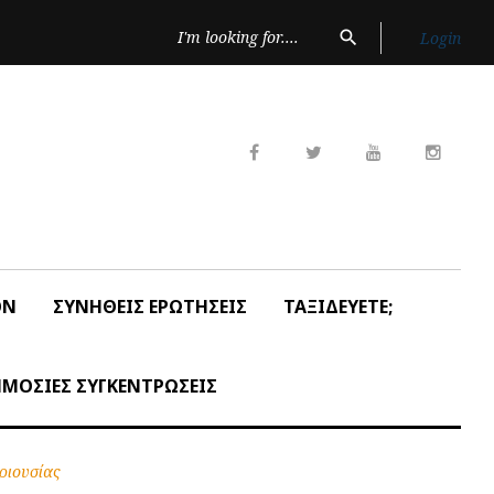
Search
search
Login
for:
Facebook
Twitter
Youtube
Insta
ON
ΣΥΝΗΘΕΙΣ ΕΡΩΤΗΣΕΙΣ
ΤΑΞΙΔΕΥΕΤΕ;
ΜΟΣΙΕΣ ΣΥΓΚΕΝΤΡΩΣΕΙΣ
ριουσίας