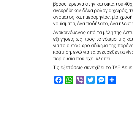
r
βράδυ, έρευνα στην κατοικία του 40
ανευρέθηκαν δέκα ρολόγια χειρός, τ
ονόματος και ημερομηνίας, μία χρυσή
νομίσματα, ένα ποδήλατο, ένα ηλεκτρ
Ανακρινόμενος από τα μέλη της Αστ
εξηγήσεις ως προς το νόμιμο της κ
για το αυτόφωρο αδίκημα της παράν
κράτηση, ενώ για τα ανευρεθέντα γί
περιουσία που έχει κλαπεί.
Τις εξετάσεις συνεχίζει το ΤΑΕ Λεμε
F
W
V
T
M
S
a
h
i
w
e
h
c
a
b
i
s
a
e
t
e
t
s
r
b
s
r
t
e
e
o
A
e
n
o
p
r
g