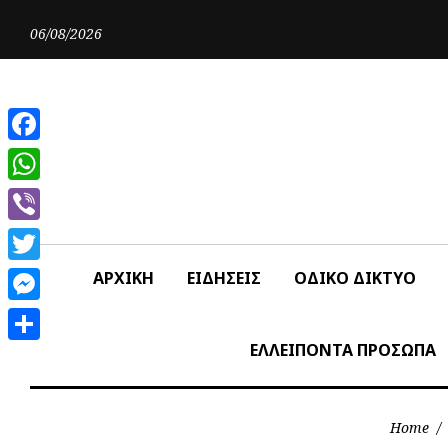
Skip
to
06/08/2026
content
Facebook
WhatsApp
Viber
Twitter
ΑΡΧΙΚΗ
ΕΙΔΗΣΕΙΣ
ΟΔΙΚΟ ΔΙΚΤΥΟ
Messenger
ΕΛΛΕΙΠΟΝΤΑ ΠΡΟΣΩΠΑ
Share
Home
/