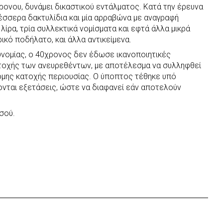
χρονου, δυνάμει δικαστικού εντάλματος. Κατά την έρευνα
έσσερα δακτυλίδια και μία αρραβώνα με αναγραφή
 λίρα, τρία συλλεκτικά νομίσματα και εφτά άλλα μικρά
ικό ποδήλατο, και άλλα αντικείμενα.
υνομίας, ο 40χρονος δεν έδωσε ικανοποιητικές
ατοχής των ανευρεθέντων, με αποτέλεσμα να συλληφθεί
ομης κατοχής περιουσίας. Ο ύποπτος τέθηκε υπό
νονται εξετάσεις, ώστε να διαφανεί εάν αποτελούν
σού.