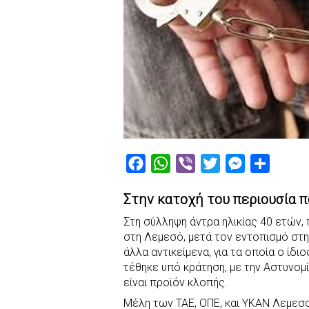
F
W
V
T
M
S
a
h
i
w
e
h
Στην κατοχή του περιουσία πο
c
a
b
i
s
a
e
t
e
t
s
r
Στη σύλληψη άντρα ηλικίας 40 ετών
στη Λεμεσό, μετά τον εντοπισμό στη
b
s
r
t
e
e
άλλα αντικείμενα, για τα οποία ο ίδ
o
A
e
n
τέθηκε υπό κράτηση, με την Αστυνομ
o
p
r
g
είναι προϊόν κλοπής.
k
p
e
Μέλη των ΤΑΕ, ΟΠΕ, και ΥΚΑΝ Λεμεσο