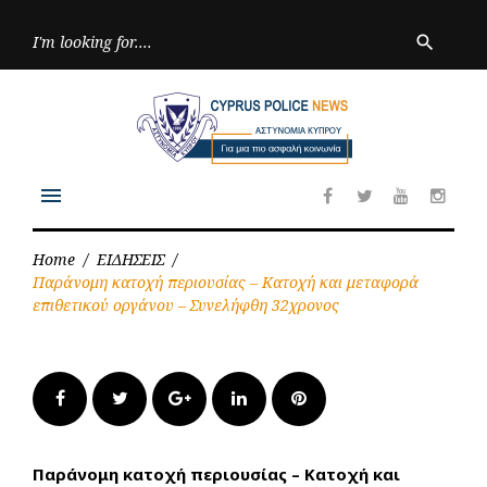
Skip
to
Searc
search
for:
content
menu
Facebook
Twitter
Youtube
Inst
Home
/
ΕΙΔΗΣΕΙΣ
/
Παράνομη κατοχή περιουσίας – Κατοχή και μεταφορά
επιθετικού οργάνου – Συνελήφθη 32χρονος
Facebook
Twitter
Google+
LinkedIn
Pinterest
Παράνομη κατοχή περιουσίας – Κατοχή και