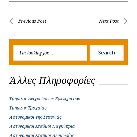
e
t
e
t
s
r
b
s
r
t
e
e
Post
Previous Post
Next Post
o
A
e
n
Previous
Next
navigation
o
p
r
g
Post
Post
k
p
e
Searc
r
Search
for:
Άλλες Πληροφορίες
Τμήματα Ανιχνεύσεως Εγκλημάτων
Τμήματα Τροχαίας
Αστυνομικοί της Γειτονιάς
Αστυνομικοί Σταθμοί Παγκύπρια
Αστυνομικοί Σταθμοί Λευκωσίας