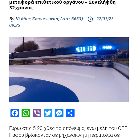
μεταφορά επιθετικού οργάνου – Συνελήφθη
32χρονος
By
Κλάδος Επικοινωνίας (Αστ 3633)
22/03/23
access_time
09:25
F
W
V
T
M
S
a
h
i
w
e
h
Γύρω στις 5.20 χθες το απόγευμα, ενώ μέλη του ΟΠΕ
c
a
b
i
s
a
Πάφου βρίσκονταν σε μηχανοκίνητη περιπολία σε