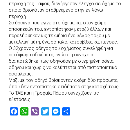
e
t
e
t
s
r
περιοχή της Πάφου, διενήργησαν έλεγχο σε όχημα το
b
s
r
t
e
e
οποίο βρισκόταν σταθμευμένο στην εν λόγω
περιοχή.
o
A
e
n
Σε έρευνα που έγινε στο όχημα και στον χώρο
o
p
r
g
αποσκευών του, εντοπίστηκαν μεταξύ άλλων και
k
p
e
παραλήφθηκαν ως τεκμήρια ένα βέλος τόξου με
r
μεταλλική μύτη, ένα ρόπαλο, κατσαβίδια και πένσες.
Ο 32χρονος οδηγός του οχήματος συνελήφθη για
αυτόφωρα αδικήματα, ενώ στη συνέχεια
διαπιστώθηκε πως οδηγούσε με στερημένη άδεια
οδηγού και χωρίς να καλύπτεται από πιστοποιητικό
ασφάλειας.
Μαζί με τον οδηγό βρίσκονταν ακόμη δύο πρόσωπα,
όπου δεν εντοπίστηκε οτιδήποτε στην κατοχή τους.
Το ΤΑΕ και η Τροχαία Πάφου συνεχίζουν τις
εξετάσεις.
F
W
V
T
M
S
a
h
i
w
e
h
c
a
b
i
s
a