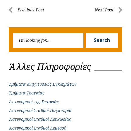
b
s
r
t
e
e
Post
Previous Post
Next Post
o
A
e
n
Previous
Next
navigation
o
p
r
g
Post
Post
k
p
e
Searc
r
Search
for:
Άλλες Πληροφορίες
Τμήματα Ανιχνεύσεως Εγκλημάτων
Τμήματα Τροχαίας
Αστυνομικοί της Γειτονιάς
Αστυνομικοί Σταθμοί Παγκύπρια
Αστυνομικοί Σταθμοί Λευκωσίας
Αστυνομικοί Σταθμοί Λεμεσού