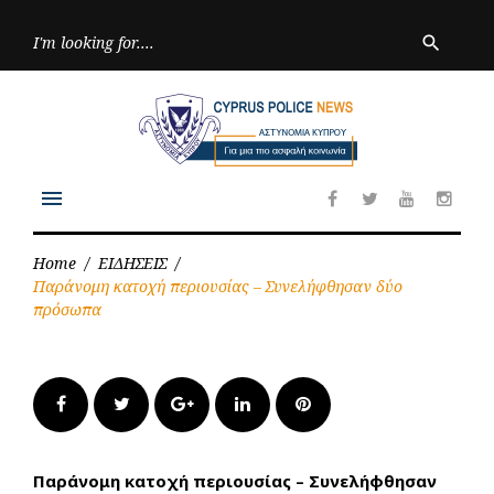
Skip
to
Searc
search
for:
content
menu
Facebook
Twitter
Youtube
Inst
Home
/
ΕΙΔΗΣΕΙΣ
/
Παράνομη κατοχή περιουσίας – Συνελήφθησαν δύο
πρόσωπα
Facebook
Twitter
Google+
LinkedIn
Pinterest
Παράνομη κατοχή περιουσίας – Συνελήφθησαν