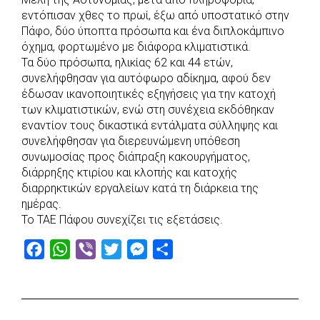
c
a
b
i
s
a
εντόπισαν χθες το πρωί, έξω από υποστατικό στην
e
t
e
t
s
r
Πάφο, δύο ύποπτα πρόσωπα και ένα διπλοκάμπινο
b
s
r
t
e
e
όχημα, φορτωμένο με διάφορα κλιματιστικά.
Τα δύο πρόσωπα, ηλικίας 62 και 44 ετών,
o
A
e
n
συνελήφθησαν για αυτόφωρο αδίκημα, αφού δεν
o
p
r
g
έδωσαν ικανοποιητικές εξηγήσεις για την κατοχή
k
p
e
των κλιματιστικών, ενώ στη συνέχεια εκδόθηκαν
r
εναντίον τους δικαστικά εντάλματα σύλληψης και
συνελήφθησαν για διερευνώμενη υπόθεση
συνωμοσίας προς διάπραξη κακουργήματος,
διάρρηξης κτιρίου και κλοπής και κατοχής
διαρρηκτικών εργαλείων κατά τη διάρκεια της
ημέρας.
Το ΤΑΕ Πάφου συνεχίζει τις εξετάσεις.
F
W
V
T
M
S
a
h
i
w
e
h
c
a
b
i
s
a
e
t
e
t
s
r