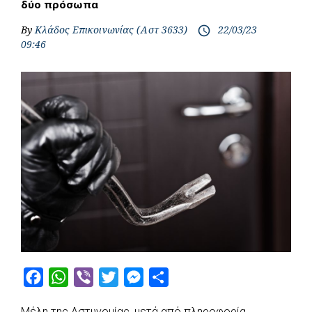
δύο πρόσωπα
By
Κλάδος Επικοινωνίας (Αστ 3633)
22/03/23
access_time
09:46
F
W
V
T
M
S
a
h
i
w
e
h
Μέλη της Αστυνομίας, μετά από πληροφορία,