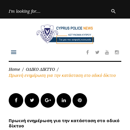
Skip
to
Searc
search
for:
content
menu
Facebook
Twitter
Youtube
Inst
Home
/
ΟΔΙΚΟ ΔΙΚΤΥΟ
/
Πρωινή ενημέρωση για την κατάσταση στο οδικό δίκτυο
Facebook
Twitter
Google+
LinkedIn
Pinterest
Πρωινή ενημέρωση για την κατάσταση στο οδικό
δίκτυο