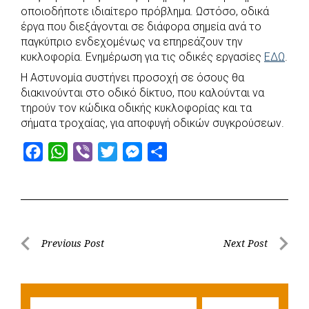
c
a
b
i
s
a
οποιοδήποτε ιδιαίτερο πρόβλημα. Ωστόσο, οδικά
e
t
e
t
s
r
έργα που διεξάγονται σε διάφορα σημεία ανά το
b
s
r
t
e
e
παγκύπριο ενδεχομένως να επηρεάζουν την
κυκλοφορία. Ενημέρωση για τις οδικές εργασίες
ΕΔΩ
.
o
A
e
n
Η Αστυνομία συστήνει προσοχή σε όσους θα
o
p
r
g
διακινούνται στο οδικό δίκτυο, που καλούνται να
k
p
e
τηρούν τον κώδικα οδικής κυκλοφορίας και τα
r
σήματα τροχαίας, για αποφυγή οδικών συγκρούσεων.
F
W
V
T
M
S
a
h
i
w
e
h
c
a
b
i
s
a
e
t
e
t
s
r
b
s
r
t
e
e
Post
Previous Post
Next Post
o
A
e
n
Previous
Next
navigation
o
p
r
g
Post
Post
k
p
e
Searc
r