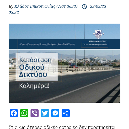
By
Κλάδος Επικοινωνίας (Αστ 3633)
22/03/23
access_time
05:22
F
W
V
T
M
S
a
h
i
w
e
h
Στις κυριότερες οδικές αρτηρίες δεν παρατηρείται