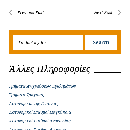
b
s
r
t
e
e
Post
Previous Post
Next Post
o
A
e
n
Previous
Next
navigation
o
p
r
g
Post
Post
k
p
e
Searc
r
Search
for:
Άλλες Πληροφορίες
Τμήματα Ανιχνεύσεως Εγκλημάτων
Τμήματα Τροχαίας
Αστυνομικοί της Γειτονιάς
Αστυνομικοί Σταθμοί Παγκύπρια
Αστυνομικοί Σταθμοί Λευκωσίας
Αστυνομικοί Σταθμοί Λεμεσού