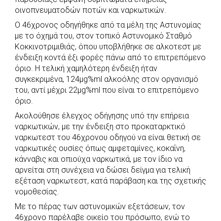
οινοπνευματοδών ποτών και ναρκωτικών.
Ο 46χρονος οδηγήθηκε από τα μέλη της Αστυνομίας
με το όχημά του, στον τοπικό Αστυνομικό Σταθμό
Κοκκινοτριμιθιάς, όπου υποβλήθηκε σε αλκοτεστ με
ένδειξη κοντά έξι φορές πάνω από το επιτρεπόμενο
όριο. Η τελική χαμηλότερη ένδειξη ήταν
συγκεκριμένα, 124μg%ml αλκοόλης στον οργανισμό
του, αντί μέχρι 22μg%ml που είναι το επιτρεπόμενο
όριο.
Ακολούθησε έλεγχος οδήγησης υπό την επήρεια
ναρκωτικών, με την ένδειξη στο προκαταρκτικό
ναρκωτεστ του 46χρονου οδηγού να είναι θετική σε
ναρκωτικές ουσίες όπως αμφεταμίνες, κοκαΐνη,
κάνναβις και οπιούχα ναρκωτικά, με τον ίδιο να
αρνείται στη συνέχεια να δώσει δείγμα για τελική
εξέταση ναρκωτεστ, κατά παράβαση και της σχετικής
νομοθεσίας.
Με το πέρας των αστυνομικών εξετάσεων, τον
46χρονο παρέλαβε οικείο του πρόσωπο, ενώ το