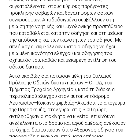
c
a
b
i
s
a
συγκαταλέγονται στους κύριους παράγοντες
e
t
e
t
s
r
πρόκλησης σοβαρών και θανατηφόρων οδικών
b
s
r
t
e
e
συγκρούσεων. Αποδεδειγμένα συμβάλλουν στη
μείωση της νοητικής και ψυχολογικής προσπάθειας
o
A
e
n
που καταβάλλεται κατά την οδήγηση και στη μείωση
o
p
r
g
της απόδοσης και των ικανοτήτων του οδηγού. Με
k
p
e
απλά λόγια, συμβάλλουν ώστε ο οδηγός να έχει
r
μειωμένη ικανότητα ελέγχου και οδήγησης του
οχήματός του, καθώς και μειωμένη αντίληψη του
οδικού δικτύου.
Αυτό ακριβώς διαπίστωσαν μέλη του Ουλαμού
Πρόληψης Οδικών δυστυχημάτων – ΟΠΟΔ, του
Τμήματος Τροχαίας Αρχηγείου, κατά τη διάρκεια
περιπολικού ελέγχου στον αυτοκινητόδρομο
Λευκωσίας–Κοκκινοτριμιθιάς–Ακακίου, το απόγευμα
της Παρασκευής, όταν γύρω στις 3.00 η ώρα,
αντιλήφθηκαν αυτοκίνητο να κινείται επικίνδυνα
ανεξέλεγκτα στο δρόμο και αφού αμέσως ανέκοψαν
το όχημα, διαπίστωσαν ότι ο 46χρονος οδηγός του
παρουσίαζε εμφανή συμπτώματα επήρειας