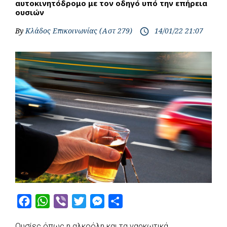
αυτοκινητόδρομο με τον οδηγό υπό την επήρεια
ουσιών
By
Κλάδος Επικοινωνίας (Αστ 279)
14/01/22 21:07
access_time
F
W
V
T
M
S
a
h
i
w
e
h
Ουσίες όπως η αλκοόλη και τα ναρκωτικά,