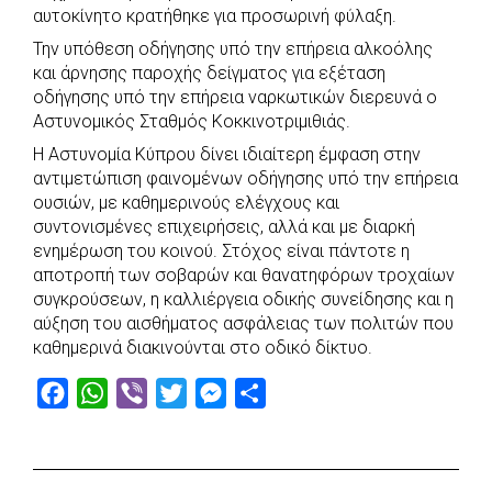
αυτοκίνητο κρατήθηκε για προσωρινή φύλαξη.
Την υπόθεση οδήγησης υπό την επήρεια αλκοόλης
και άρνησης παροχής δείγματος για εξέταση
οδήγησης υπό την επήρεια ναρκωτικών διερευνά ο
Αστυνομικός Σταθμός Κοκκινοτριμιθιάς.
Η Αστυνομία Κύπρου δίνει ιδιαίτερη έμφαση στην
αντιμετώπιση φαινομένων οδήγησης υπό την επήρεια
ουσιών, με καθημερινούς ελέγχους και
συντονισμένες επιχειρήσεις, αλλά και με διαρκή
ενημέρωση του κοινού. Στόχος είναι πάντοτε η
αποτροπή των σοβαρών και θανατηφόρων τροχαίων
συγκρούσεων, η καλλιέργεια οδικής συνείδησης και η
αύξηση του αισθήματος ασφάλειας των πολιτών που
καθημερινά διακινούνται στο οδικό δίκτυο.
F
W
V
T
M
S
a
h
i
w
e
h
c
a
b
i
s
a
e
t
e
t
s
r