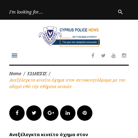
Skip
to
Searc
search
for:
content
menu
Facebook
Twitter
Youtube
Inst
Home
/
ΕΙΔΗΣΕΙΣ
/
Ανεξέλεγκτα κινείτο όχημα στον αυτοκινητόδρομο με τον
οδηγό υπό την επήρεια ουσιών
Facebook
Twitter
Google+
LinkedIn
Pinterest
Ανεξέλεγκτα κινείτο όχημα στον