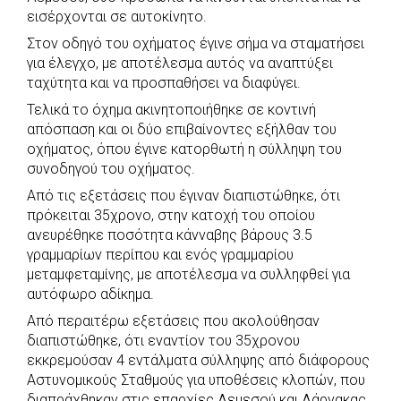
b
s
r
t
e
e
εισέρχονται σε αυτοκίνητο.
o
A
e
n
Στον οδηγό του οχήματος έγινε σήμα να σταματήσει
για έλεγχο, με αποτέλεσμα αυτός να αναπτύξει
o
p
r
g
ταχύτητα και να προσπαθήσει να διαφύγει.
k
p
e
Τελικά το όχημα ακινητοποιήθηκε σε κοντινή
r
απόσπαση και οι δύο επιβαίνοντες εξήλθαν του
οχήματος, όπου έγινε κατορθωτή η σύλληψη του
συνοδηγού του οχήματος.
Από τις εξετάσεις που έγιναν διαπιστώθηκε, ότι
πρόκειται 35χρονο, στην κατοχή του οποίου
ανευρέθηκε ποσότητα κάνναβης βάρους 3.5
γραμμαρίων περίπου και ενός γραμμαρίου
μεταμφεταμίνης, με αποτέλεσμα να συλληφθεί για
αυτόφωρο αδίκημα.
Από περαιτέρω εξετάσεις που ακολούθησαν
διαπιστώθηκε, ότι εναντίον του 35χρονου
εκκρεμούσαν 4 εντάλματα σύλληψης από διάφορους
Αστυνομικούς Σταθμούς για υποθέσεις κλοπών, που
διαπράχθηκαν στις επαρχίες Λεμεσού και Λάρνακας.