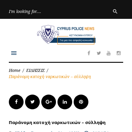
Skip
to
Searc
search
for:
content
menu
Facebook
Twitter
Youtube
Inst
Home
/
ΕΙΔΗΣΕΙΣ
/
Παράνομη κατοχή ναρκωτικών – σύλληψη
Facebook
Twitter
Google+
LinkedIn
Pinterest
Παράνομη κατοχή ναρκωτικών – σύλληψη