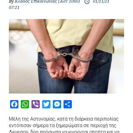
By
Κλάδος Επικοινωνίας (Αστ 1060)
01/11/21
access_time
07:21
F
W
V
T
M
S
a
h
i
w
e
h
Μέλη της Αστυνομίας, κατά τη διάρκεια περιπολίας
c
a
b
i
s
a
εντόπισαν σήμερα τα ξημερώματα σε περιοχή της
e
t
e
t
s
r
Λεμεσού, δύο πρόσωπα να κινούνται ύποπτα και να