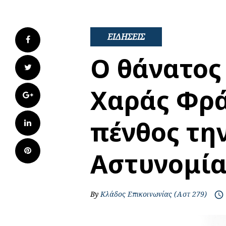
ΕΙΔΗΣΕΙΣ
Facebook
Ο θάνατος 
Twitter
Χαράς Φρά
Google+
πένθος την
LinkedIn
Pinterest
Αστυνομία
By
Κλάδος Επικοινωνίας (Αστ 279)
access_time