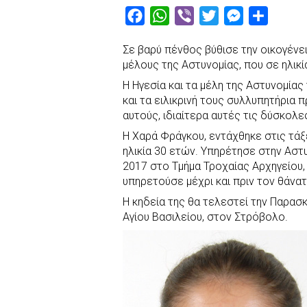
F
W
V
T
M
S
a
h
i
w
e
h
Σε βαρύ πένθος βύθισε την οικογένε
c
a
b
i
s
a
μέλους της Αστυνομίας, που σε ηλικί
e
t
e
t
s
r
Η Ηγεσία και τα μέλη της Αστυνομίας 
b
s
r
t
e
e
και τα ειλικρινή τους συλλυπητήρια π
o
A
e
n
αυτούς, ιδιαίτερα αυτές τις δύσκολες
o
p
r
g
Η Χαρά Φράγκου, εντάχθηκε στις τάξε
k
p
e
ηλικία 30 ετών. Υπηρέτησε στην Αστ
2017 στο Τμήμα Τροχαίας Αρχηγείου,
r
υπηρετούσε μέχρι και πριν τον θάνατ
Η κηδεία της θα τελεστεί την Παρασκ
Αγίου Βασιλείου, στον Στρόβολο.