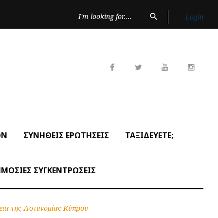
Search
search
Login
for:
Facebook
Twitter
Youtube
Insta
ON
ΣΥΝΗΘΕΙΣ ΕΡΩΤΗΣΕΙΣ
ΤΑΞΙΔΕΥΕΤΕ;
ΜΟΣΙΕΣ ΣΥΓΚΕΝΤΡΩΣΕΙΣ
νεια της Αστυνομίας Κύπρου