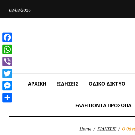
Skip
to
08/08/2026
content
Facebook
WhatsApp
Viber
Twitter
ΑΡΧΙΚΗ
ΕΙΔΗΣΕΙΣ
ΟΔΙΚΟ ΔΙΚΤΥΟ
Messenger
ΕΛΛΕΙΠΟΝΤΑ ΠΡΟΣΩΠΑ
Share
Home
/
ΕΙΔΗΣΕΙΣ
/
Ο θάνα