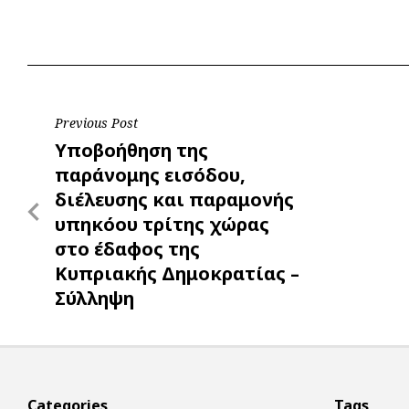
e
t
e
t
s
r
b
s
r
t
e
e
o
A
e
n
o
p
r
g
Post
Previous Post
k
p
e
Previous
Υποβοήθηση της
r
navigation
Post
παράνομης εισόδου,
διέλευσης και παραμονής
υπηκόου τρίτης χώρας
στο έδαφος της
Κυπριακής Δημοκρατίας –
Σύλληψη
Categories
Tags