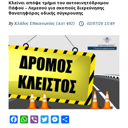
Κλείνει απόψε τμήμα του αυτοκινητόδρομου
Πάφου – Λεμεσού για σκοπούς διερεύνησης
θανατηφόρας οδικής σύγκρουσης
By
Κλάδος Επικοινωνίας (Αστ 492)
02/07/26 13:49
access_time
F
W
V
T
M
S
a
h
i
w
e
h