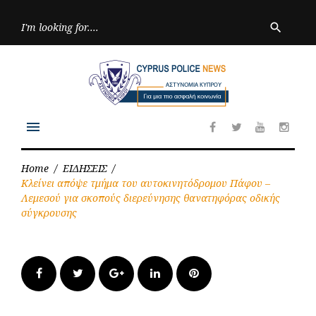
Skip
to
Searc
search
for:
content
menu
Facebook
Twitter
Youtube
Inst
Home
/
ΕΙΔΗΣΕΙΣ
/
Κλείνει απόψε τμήμα του αυτοκινητόδρομου Πάφου –
Λεμεσού για σκοπούς διερεύνησης θανατηφόρας οδικής
σύγκρουσης
Facebook
Twitter
Google+
LinkedIn
Pinterest