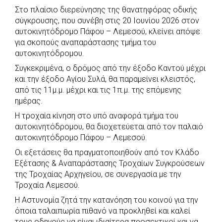
Στο πλαίσιο διερεύνησης της θανατηφόρας οδικής
c
a
b
i
s
a
σύγκρουσης, που συνέβη στις 20 Ιουνίου 2026 στον
e
t
e
t
s
r
αυτοκινητόδρομο Πάφου – Λεμεσού, κλείνει απόψε
b
s
r
t
e
e
για σκοπούς αναπαράστασης τμήμα του
αυτοκινητόδρομου.
o
A
e
n
Συγκεκριμένα, ο δρόμος από την έξοδο Καντού μέχρι
o
p
r
g
και την έξοδο Αγίου Συλά, θα παραμείνει κλειστός,
k
p
e
από τις 11μ.μ. μέχρι και τις 1π.μ. της επόμενης
r
ημέρας.
Η τροχαία κίνηση στο υπό αναφορά τμήμα του
αυτοκινητόδρομου, θα διοχετεύεται από τον παλαιό
αυτοκινητόδρομο Πάφου – Λεμεσού.
Οι εξετάσεις θα πραγματοποιηθούν από τον Κλάδο
Εξέτασης & Αναπαράστασης Τροχαίων Συγκρούσεων
της Τροχαίας Αρχηγείου, σε συνεργασία με την
Τροχαία Λεμεσού.
Η Αστυνομία ζητά την κατανόηση του κοινού για την
όποια ταλαιπωρία πιθανό να προκληθεί και καλεί
τους οδηγούς να είναι ιδιαίτερα προσεκτικοί και να