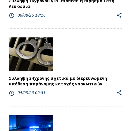
Σύλληψη 16χρονου για υπόθεση εμπρησμού στη
Λευκωσία
06/08/26 18:16
share
access_time
Σύλληψη 34χρονης σχετικά με διερευνώμενη
υπόθεση παράνομης κατοχής ναρκωτικών
04/08/26 09:51
share
access_time