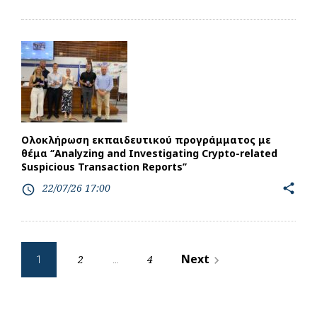
Ολοκλήρωση εκπαιδευτικού προγράμματος με
θέμα ‘’Analyzing and Investigating Crypto-related
Suspicious Transaction Reports’’
22/07/26 17:00
share
access_time
Posts
Next
2
4
navigate_next
1
…
pagination