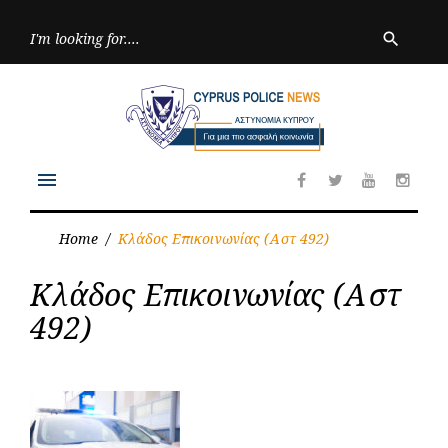
Skip
to
Searc
search
for:
content
menu
Facebook
Twitter
Youtube
Inst
Home
/
Κλάδος Επικοινωνίας (Αστ 492)
Author:
Κλάδος Επικοινωνίας (Αστ
Κλάδος
Επικοινωνίας
492)
(Αστ
492)