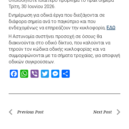
οποιοδήποτε ιδιαίτερο πρόβλημα το πρωί σήμερα
e
t
e
t
s
r
Τρίτη, 30 Ιουνίου 2026.
b
s
r
t
e
e
Ενημέρωση για οδικά έργα που διεξάγονται σε
o
A
e
n
διάφορα σημεία ανά το παγκύπριο και που
ενδεχομένως να επηρεάζουν την κυκλοφορία,
o
p
r
g
ΕΔΩ
.
k
p
e
Η Αστυνομία συστήνει προσοχή σε όσους θα
διακινούνται στο οδικό δίκτυο, που καλούνται να
r
τηρούν τον κώδικα οδικής κυκλοφορίας και να
συμμορφώνονται με τα σήματα τροχαίας, για αποφυγή
οδικών συγκρούσεων.
F
W
V
T
M
S
a
h
i
w
e
h
c
a
b
i
s
a
e
t
e
t
s
r
b
s
r
t
e
e
Post
Previous Post
Next Post
o
A
e
n
Previous
Next
navigation
o
p
r
g
Post
Post