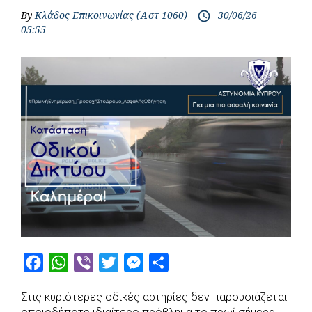
By
Κλάδος Επικοινωνίας (Αστ 1060)
30/06/26
access_time
05:55
F
W
V
T
M
S
a
h
i
w
e
h
Στις κυριότερες οδικές αρτηρίες δεν παρουσιάζεται
c
a
b
i
s
a