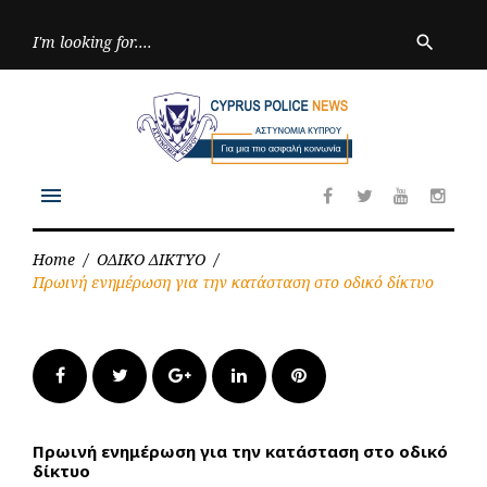
Skip
to
Searc
search
for:
content
menu
Facebook
Twitter
Youtube
Inst
Home
/
ΟΔΙΚΟ ΔΙΚΤΥΟ
/
Πρωινή ενημέρωση για την κατάσταση στο οδικό δίκτυο
Facebook
Twitter
Google+
LinkedIn
Pinterest
Πρωινή ενημέρωση για την κατάσταση στο οδικό
δίκτυο