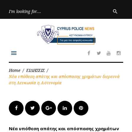
Skip
to
Searc
search
for:
content
menu
Facebook
Twitter
Youtube
Inst
Home
/
ΕΙΔΗΣΕΙΣ
/
Νέα υπόθεση απάτης και απόσπασης χρημάτων διερευνά
στη Λευκωσία η Αστυνομία
Facebook
Twitter
Google+
LinkedIn
Pinterest
Νέα υπόθεση απάτης και απόσπασης χρημάτων