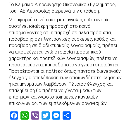
Το Κλιμάκιο Διερεύνησης Οικονομικού Εγκλήματος,
του ΤΑΕ Λευκωσίας διερευνά την υπόθεση.
Με αφορμή τη νέα αυτή καταγγελία, η Αστυνομία
συστήνει ιδιαίτερη προσοχή στο κοινό,
επισημαίνοντας ότι η παροχή σε άλλα πρόσωπα,
πρόσβασης σε ηλεκτρονικές συσκευές, καθώς και
πρόσβαση σε διαδικτυακούς λογαριασμούς, πρέπει
να αποφεύγεται, ενώ στοιχεία προσωπικού
χαρακτήρα και τραπεζικών λογαριασμών, πρέπει να
προστατεύονται και ουδέποτε να γνωστοποιούνται.
Προτρέπονται οι πολίτες όπως πάντοτε διενεργούν
έλεγχο για επαλήθευση των οποιωνδήποτε κλήσεων
ή και μηνυμάτων λαμβάνουν. Τέτοιος έλεγχος και
επαλήθευση θα πρέπει να γίνεται μέσω των
επίσημων και γνωστοποιημένων καναλιών
επικοινωνίας, των εμπλεκόμενων οργανισμών.
F
W
V
T
M
S
a
h
i
w
e
h