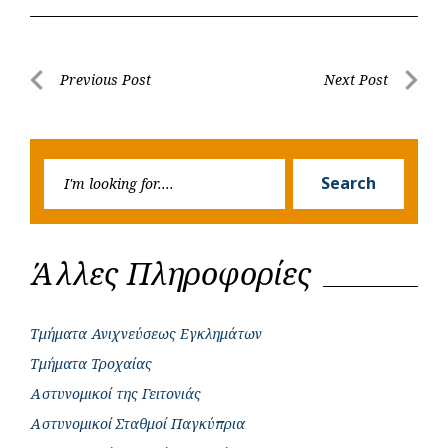
c
a
b
i
s
a
e
t
e
t
s
r
b
s
r
t
e
e
Post
Previous Post
Next Post
o
A
e
n
Previous
Next
navigation
o
p
r
g
Post
Post
k
p
e
Searc
r
Search
for:
Άλλες Πληροφορίες
Τμήματα Ανιχνεύσεως Εγκλημάτων
Τμήματα Τροχαίας
Αστυνομικοί της Γειτονιάς
Αστυνομικοί Σταθμοί Παγκύπρια