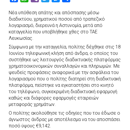
a
h
i
w
e
h
Νέα υπόθεση απάτης και απόσπασης μέσω
c
a
b
i
s
a
διαδικτύου, χρηματικού ποσού από τραπεζικό
e
t
e
t
s
r
λογαριασμό, διερευνά η Αστυνομία, μετά από
b
s
r
t
e
e
καταγγελία που υποβλήθηκε χθες στο ΤΑΕ
Λευκωσίας.
o
A
e
n
Σύμφωνα με την καταγγελία, πολίτης δέχθηκε στις 18
o
p
r
g
Ιουνίου τηλεφωνική κλήση από άνδρα, ο οποίος του
k
p
e
συστήθηκε ως λειτουργός διαδικτυακής πλατφόρμας
r
χρηματοοικονομικών συναλλαγών και πληρωμών. Με
ψευδείς προφάσεις αναφορικά με την ασφάλεια του
λογαριασμού που ο πολίτης διατηρεί στη διαδικτυακή
πλατφόρμα, πείστηκε να εγκαταστήσει στο κινητό
του τηλέφωνο, συγκεκριμένη διαδικτυακή εφαρμογή
καθώς και διάφορες εφαρμογές εταιρειών
μεταφοράς χρημάτων.
Ο πολίτης ακολούθησε τις οδηγίες που του έδωσε ο
άγνωστος άνδρας με αποτέλεσμα να του αποσπάσει
ποσό ύψους €9,142.