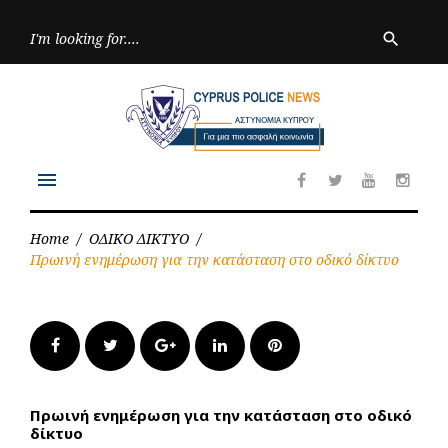
Skip
to
Searc
search
for:
content
menu
Facebook
Twitter
Youtube
Inst
Home
/
ΟΔΙΚΟ ΔΙΚΤΥΟ
/
Πρωινή ενημέρωση για την κατάσταση στο οδικό δίκτυο
Facebook
Twitter
Google+
LinkedIn
Pinterest
Πρωινή ενημέρωση για την κατάσταση στο οδικό
δίκτυο