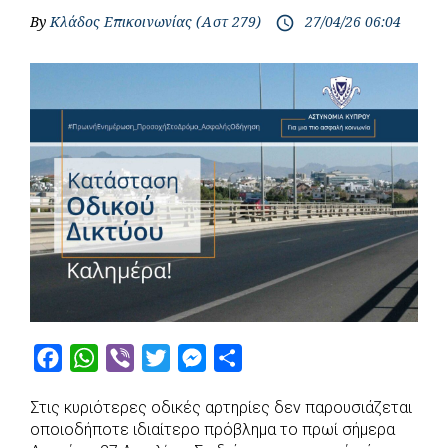
By
Κλάδος Επικοινωνίας (Αστ 279)
27/04/26 06:04
access_time
F
W
V
T
M
S
a
h
i
w
e
h
Στις κυριότερες οδικές αρτηρίες δεν παρουσιάζεται
c
a
b
i
s
a
οποιοδήποτε ιδιαίτερο πρόβλημα το πρωί σήμερα
e
t
e
t
s
r