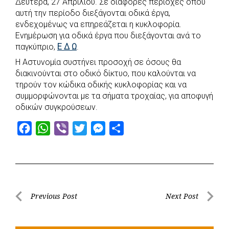
Δευτέρα, 27 Απριλίου. Σε διάφορες περιοχές όπου
b
s
r
t
e
e
αυτή την περίοδο διεξάγονται οδικά έργα,
ενδεχομένως να επηρεάζεται η κυκλοφορία.
o
A
e
n
Ενημέρωση για οδικά έργα που διεξάγονται ανά το
o
p
r
g
παγκύπριο,
Ε Δ Ω
.
k
p
e
Η Αστυνομία συστήνει προσοχή σε όσους θα
r
διακινούνται στο οδικό δίκτυο, που καλούνται να
τηρούν τον κώδικα οδικής κυκλοφορίας και να
συμμορφώνονται με τα σήματα τροχαίας, για αποφυγή
οδικών συγκρούσεων.
F
W
V
T
M
S
a
h
i
w
e
h
c
a
b
i
s
a
e
t
e
t
s
r
b
s
r
t
e
e
Post
Previous Post
Next Post
o
A
e
n
Previous
Next
navigation
o
p
r
g
Post
Post
k
p
e