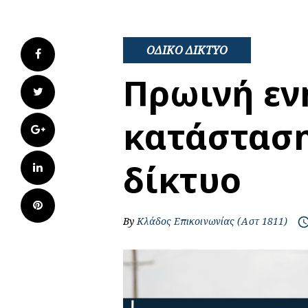
ΟΔΙΚΟ ΔΙΚΤΥΟ
Facebook
Πρωινή εν
Twitter
κατάσταση
Google+
δίκτυο
LinkedIn
Pinterest
By
Κλάδος Επικοινωνίας (Αστ 1811)
access_t