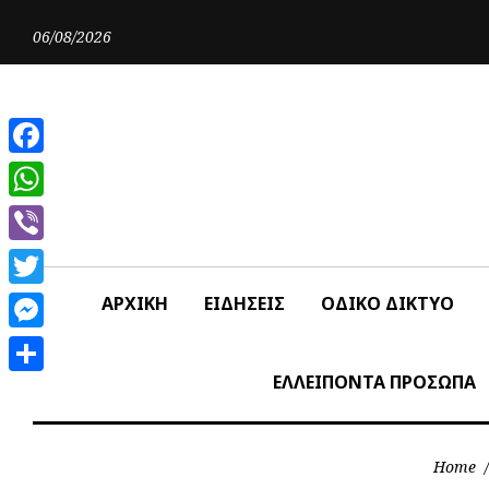
Skip
to
06/08/2026
content
Facebook
WhatsApp
Viber
Twitter
ΑΡΧΙΚΗ
ΕΙΔΗΣΕΙΣ
ΟΔΙΚΟ ΔΙΚΤΥΟ
Messenger
ΕΛΛΕΙΠΟΝΤΑ ΠΡΟΣΩΠΑ
Share
Home
/