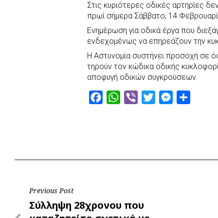
Στις κυριότερες οδικές αρτηρίες δε
c
a
b
i
s
a
πρωί σήμερα Σάββατο, 14 Φεβρουαρί
e
t
e
t
s
r
Ενημέρωση για οδικά έργα που διεξά
b
s
r
t
e
e
ενδεχομένως να επηρεάζουν την κυ
o
A
e
n
Η Αστυνομία συστήνει προσοχή σε όσ
o
p
r
g
τηρούν τον κώδικα οδικής κυκλοφορί
k
p
e
αποφυγή οδικών συγκρούσεων.
r
F
W
V
T
M
S
a
h
i
w
e
h
c
a
b
i
s
a
e
t
e
t
s
r
b
s
r
t
e
e
o
A
e
n
o
p
r
g
Post
Previous Post
k
p
e
Previous
Σύλληψη 28χρονου που
r
navigation
Post