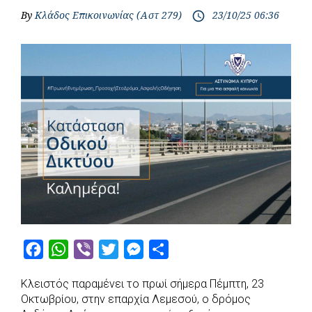
By
Κλάδος Επικοινωνίας (Αστ 279)
23/10/25 06:36
access_time
F
W
V
T
M
S
a
h
i
w
e
h
Κλειστός παραμένει το πρωί σήμερα Πέμπτη, 23
c
a
b
i
s
a
Οκτωβρίου, στην επαρχία Λεμεσού, ο δρόμος
e
t
e
t
s
r