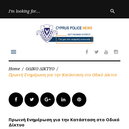
Skip
to
Searc
search
for:
content
menu
Facebook
Twitter
Youtube
Inst
Home
/
ΟΔΙΚΟ ΔΙΚΤΥΟ
/
Πρωινή Ενημέρωση για την Κατάσταση στο Οδικό Δίκτυο
Facebook
Twitter
Google+
LinkedIn
Pinterest
Πρωινή Ενημέρωση για την Κατάσταση στο Οδικό
Δίκτυο