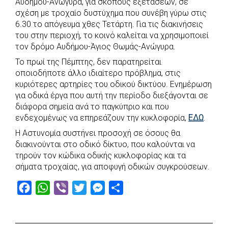
Αυδήμου-Ανώγυρα, για σκοπούς εξετάσεων, σε
b
s
r
t
e
e
σχέση με τροχαίο δυστύχημα που συνέβη γύρω στις
6.30 το απόγευμα χθες Τετάρτη. Για τις διακινήσεις
o
A
e
n
του στην περιοχή, το κοινό καλείται να χρησιμοποιεί
o
p
r
g
τον δρόμο Αυδήμου-Άγιος Θωμάς-Ανώγυρα.
k
p
e
Το πρωί της Πέμπτης, δεν παρατηρείται
r
οποιοδήποτε άλλο ιδιαίτερο πρόβλημα, στις
κυριότερες αρτηρίες του οδικού δικτύου. Ενημέρωση
για οδικά έργα που αυτή την περίοδο διεξάγονται σε
διάφορα σημεία ανά το παγκύπριο και που
ενδεχομένως να επηρεάζουν την κυκλοφορία,
ΕΔΩ
.
Η Αστυνομία συστήνει προσοχή σε όσους θα
διακινούνται στο οδικό δίκτυο, που καλούνται να
τηρούν τον κώδικα οδικής κυκλοφορίας και τα
σήματα τροχαίας, για αποφυγή οδικών συγκρούσεων.
F
W
V
T
M
S
a
h
i
w
e
h
c
a
b
i
s
a