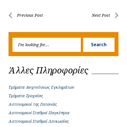
e
t
e
t
s
r
b
s
r
t
e
e
Post
Previous Post
Next Post
o
A
e
n
Previous
Next
navigation
o
p
r
g
Post
Post
k
p
e
Searc
r
Search
for:
Άλλες Πληροφορίες
Τμήματα Ανιχνεύσεως Εγκλημάτων
Τμήματα Τροχαίας
Αστυνομικοί της Γειτονιάς
Αστυνομικοί Σταθμοί Παγκύπρια
Αστυνομικοί Σταθμοί Λευκωσίας