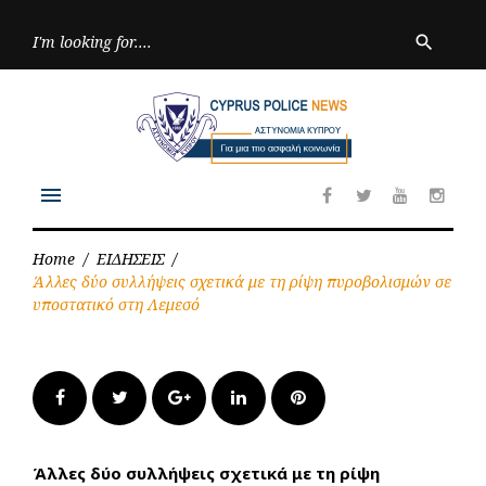
Skip
to
Searc
search
for:
content
menu
Facebook
Twitter
Youtube
Inst
Home
/
ΕΙΔΗΣΕΙΣ
/
Άλλες δύο συλλήψεις σχετικά με τη ρίψη πυροβολισμών σε
υποστατικό στη Λεμεσό
Facebook
Twitter
Google+
LinkedIn
Pinterest
Άλλες δύο συλλήψεις σχετικά με τη ρίψη