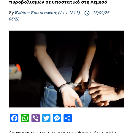
πυροβολισμών σε υποστατικό στη Λεμεσό
By
Κλάδος Επικοινωνίας (Αστ 1811)
15/09/25
access_time
06:28
F
W
V
T
M
S
a
h
i
w
e
h
Αναφορικά με την πιο πάνω υπόθεση, η Αστυνομία