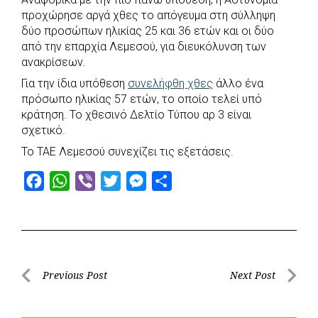
c
a
b
i
s
a
προχώρησε αργά χθες το απόγευμα στη σύλληψη
e
t
e
t
s
r
δύο προσώπων ηλικίας 25 και 36 ετών και οι δύο
b
s
r
t
e
e
από την επαρχία Λεμεσού, για διευκόλυνση των
ανακρίσεων.
o
A
e
n
Για την ίδια υπόθεση
o
p
r
συνελήφθη χθες
g
άλλο ένα
πρόσωπο ηλικίας 57 ετών, το οποίο τελεί υπό
k
p
e
κράτηση. Το χθεσινό Δελτίο Τύπου αρ 3 είναι
r
σχετικό.
Το ΤΑΕ Λεμεσού συνεχίζει τις εξετάσεις.
F
W
V
T
M
S
a
h
i
w
e
h
c
a
b
i
s
a
e
t
e
t
s
r
b
s
r
t
e
e
Post
Previous Post
Next Post
o
A
e
n
Previous
Next
navigation
o
p
r
g
Post
Post