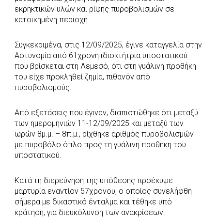
εκρηκτικών υλών και ρίψης πυροβολισμών σε
o
A
e
n
κατοικημένη περιοχή.
o
p
r
g
k
p
e
Συγκεκριμένα, στις 12/09/2025, έγινε καταγγελία στην
r
Αστυνομία από 61χρονη ιδιοκτήτρια υποστατικού
που βρίσκεται στη Λεμεσό, ότι στη γυάλινη προθήκη
του είχε προκληθεί ζημία, πιθανόν από
πυροβολισμούς.
Από εξετάσεις που έγιναν, διαπιστώθηκε ότι μεταξύ
των ημερομηνιών 11-12/09/2025 και μεταξύ των
ωρών 8μ.μ. – 8π.μ., ρίχθηκε αριθμός πυροβολισμών
με πυροβόλο όπλο προς τη γυάλινη προθήκη του
υποστατικού.
Κατά τη διερεύνηση της υπόθεσης προέκυψε
μαρτυρία εναντίον 57χρονου, ο οποίος συνελήφθη
σήμερα με δικαστικό ένταλμα και τέθηκε υπό
κράτηση, για διευκόλυνση των ανακρίσεων.