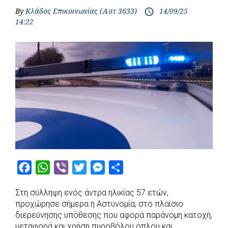
By
Κλάδος Επικοινωνίας (Αστ 3633)
14/09/25
access_time
14:22
F
W
V
T
M
S
a
h
i
w
e
h
Στη σύλληψη ενός άντρα ηλικίας 57 ετών,
c
a
b
i
s
a
προχώρησε σήμερα η Αστυνομία, στο πλαίσιο
e
t
e
t
s
r
διερεύνησης υπόθεσης που αφορά παράνομη κατοχή,
b
s
r
t
e
e
μεταφορά και χρήση πυροβόλου όπλου και