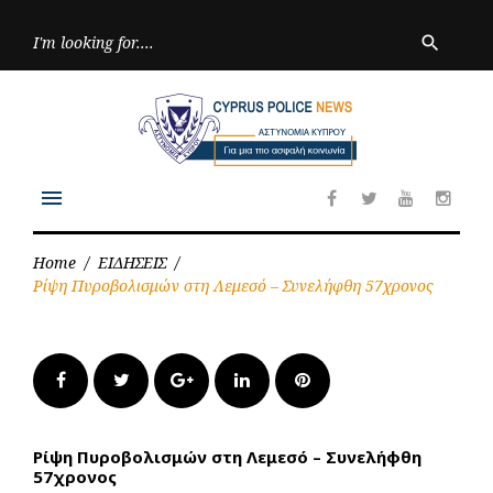
Skip
to
Searc
search
for:
content
menu
Facebook
Twitter
Youtube
Inst
Home
/
ΕΙΔΗΣΕΙΣ
/
Ρίψη Πυροβολισμών στη Λεμεσό – Συνελήφθη 57χρονος
Facebook
Twitter
Google+
LinkedIn
Pinterest
Ρίψη Πυροβολισμών στη Λεμεσό – Συνελήφθη
57χρονος