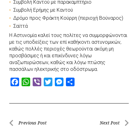
Συμβολή Καντού με παρακαμπτήριο
Συμβολή Ερήμης με Καντού
Δρόμο προς Φράκτη Κούρρη (περιοχή Βούναρος)
Σαϊττά
Η Αστυνομία καλεί τους πολίτες να συμμορφώνονται
με τις υποδείξεις των επί καθήκοντι αστυνομικών,
καθώς πολλές περιοχές θεωρούνται ακόμη μη
προσβάσιμες ή και επικίνδυνες λόγω
αναζωπυρώσεων, καθώς και λόγω πτώσης
πασσάλων ηλεκτρικής στο οδόστρωμα.
F
W
V
T
M
S
a
h
i
w
e
h
c
a
b
i
s
a
e
t
e
t
s
r
b
s
r
t
e
e
Post
Previous Post
Next Post
o
A
e
n
Previous
Next
navigation
o
p
r
g
Post
Post