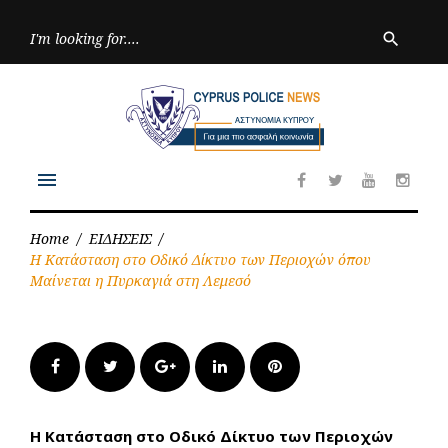
Skip
to
Searc
search
for:
content
menu
Facebook
Twitter
Youtube
Inst
Home
/
ΕΙΔΗΣΕΙΣ
/
Η Κατάσταση στο Οδικό Δίκτυο των Περιοχών όπου
Μαίνεται η Πυρκαγιά στη Λεμεσό
Facebook
Twitter
Google+
LinkedIn
Pinterest
Η Κατάσταση στο Οδικό Δίκτυο των Περιοχών