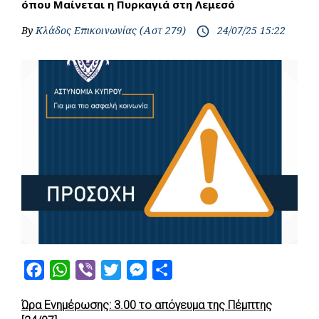
όπου Μαίνεται η Πυρκαγιά στη Λεμεσό
By
Κλάδος Επικοινωνίας (Αστ 279)
24/07/25 15:22
access_time
F
W
V
T
M
S
a
h
i
w
e
h
Ώρα Ενημέρωσης: 3.00 το απόγευμα της Πέμπτης
c
a
b
i
s
a