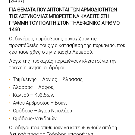
[24/07]
e
t
e
t
s
r
ΓΙΑ ΘΕΜΑΤΑ ΠΟΥ ΑΠΤΟΝΤΑΙ ΤΩΝ ΑΡΜΟΔΙΟΤΗΤΩΝ
b
s
r
t
e
e
ΤΗΣ ΑΣΤΥΝΟΜΙΑΣ ΜΠΟΡΕΙΤΕ ΝΑ ΚΑΛΕΙΤΕ ΣΤΗ
o
A
e
n
ΓΡΑΜΜΗ ΤΟΥ ΠΟΛΙΤΗ ΣΤΟΝ ΤΗΛΕΦΩΝΙΚΟ ΑΡΙΘΜΟ
1460
o
p
r
g
k
p
e
Οι δυνάμεις πυρόσβεσης συνεχίζουν τις
προσπάθειές τους για κατάσβεση της πυρκαγιάς, που
r
ξέσπασε χθες στην επαρχία Λεμεσού.
Λόγω της πυρκαγιάς παραμένουν κλειστοί για την
τροχαία κίνηση, οι δρόμοι:
Τριμίκλινης – Λάνιας – Άλασσας,
Άλασσας – Λόφου,
Καντού – Κυβίδων,
Αγίου Αμβροσίου – Βουνί
Ομόδους – Αγίου Νικολάου
Ομόδους-Μανδριών
Οι οδηγοί που επιθυμούν να κατευθυνθούν από τη
Λεμεσό προς το Τρόοδος μπορούν να