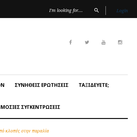
Search
search
Login
for:
Facebook
Twitter
Youtube
Insta
ON
ΣΥΝΗΘΕΙΣ ΕΡΩΤΗΣΕΙΣ
ΤΑΞΙΔΕΥΕΤΕ;
ΜΟΣΙΕΣ ΣΥΓΚΕΝΤΡΩΣΕΙΣ
πό κλοπές στην παραλία