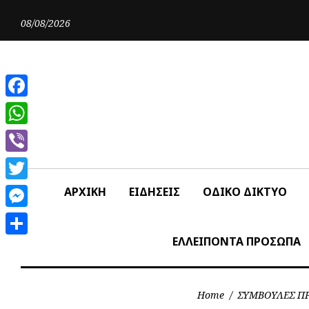
Skip
to
08/08/2026
content
Facebook
WhatsApp
Viber
Twitter
ΑΡΧΙΚΗ
ΕΙΔΗΣΕΙΣ
ΟΔΙΚΟ ΔΙΚΤΥΟ
Messenger
ΕΛΛΕΙΠΟΝΤΑ ΠΡΟΣΩΠΑ
Share
Home
/
ΣΥΜΒΟΥΛΕΣ ΠΡ