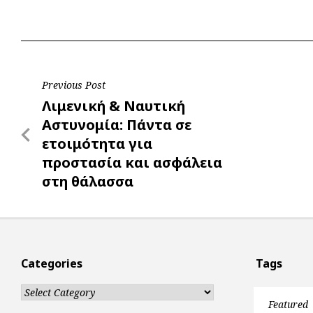
e
t
e
t
s
r
b
s
r
t
e
e
o
A
e
n
o
p
r
g
Post
Previous Post
k
p
e
Previous
Λιμενική & Ναυτική
r
navigation
Post
Αστυνομία: Πάντα σε
ετοιμότητα για
προστασία και ασφάλεια
στη θάλασσα
Categories
Tags
Categories
Featured