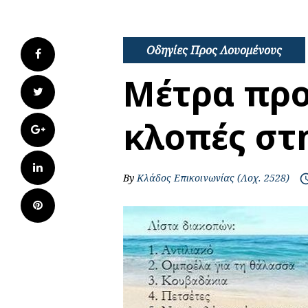
Οδηγίες Προς Λουομένους
Facebook
Μέτρα προ
Twitter
κλοπές στ
Google+
LinkedIn
By
Κλάδος Επικοινωνίας (Λοχ. 2528)
access_
Pinterest