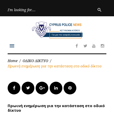
Skip
to
Searc
search
for:
content
menu
Facebook
Twitter
Youtube
Inst
Home
/
ΟΔΙΚΟ ΔΙΚΤΥΟ
/
Πρωινή ενημέρωση για την κατάσταση στο οδικό δίκτυο
Facebook
Twitter
Google+
LinkedIn
Pinterest
Πρωινή ενημέρωση για την κατάσταση στο οδικό
δίκτυο