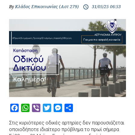
By
Κλάδος Επικοινωνίας (Αστ 279)
31/05/25 06:53
access_time
F
W
V
T
M
S
a
h
i
w
e
h
Στις κυριότερες οδικές αρτηρίες δεν παρουσιάζεται
c
a
b
i
s
a
οποιοδήποτε ιδιαίτερο πρόβλημα το πρωί σήμερα
e
t
e
t
s
r