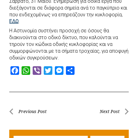
Σάββατο, 31 Μαΐου. Ενημέρωση για οδικά έργα που
b
s
r
t
e
e
διεξάγονται σε διάφορα σημεία ανά το παγκύπριο και
που ενδεχομένως να επηρεάζουν την κυκλοφορία,
o
A
e
n
ΕΔΩ
.
o
p
r
g
Η Αστυνομία συστήνει προσοχή σε όσους θα
k
p
e
διακινούνται στο οδικό δίκτυο, που καλούνται να
r
τηρούν τον κώδικα οδικής κυκλοφορίας και να
συμμορφώνονται με τα σήματα τροχαίας, για αποφυγή
οδικών συγκρούσεων.
F
W
V
T
M
S
a
h
i
w
e
h
c
a
b
i
s
a
e
t
e
t
s
r
b
s
r
t
e
e
Post
Previous Post
Next Post
o
A
e
n
Previous
Next
navigation
o
p
r
g
Post
Post
k
p
e