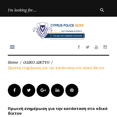
Skip
to
Searc
search
for:
content
menu
Facebook
Twitter
Youtube
Inst
Home
/
ΟΔΙΚΟ ΔΙΚΤΥΟ
/
Πρωινή ενημέρωση για την κατάσταση στο οδικό δίκτυο
Facebook
Twitter
Google+
LinkedIn
Pinterest
Πρωινή ενημέρωση για την κατάσταση στο οδικό
δίκτυο