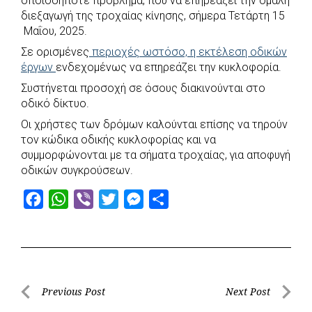
οποιοδήποτε πρόβλημα, που να επηρεάζει την ομαλή
e
t
e
t
s
r
διεξαγωγή της τροχαίας κίνησης, σήμερα Τετάρτη 15
b
s
r
t
e
e
Μαΐου, 2025.
o
A
e
n
Σε ορισμένες
περιοχές ωστόσο, η εκτέλεση οδικών
έργων
o
ενδεχομένως να επηρεάζει την κυκλοφορία.
p
r
g
k
p
e
Συστήνεται προσοχή σε όσους διακινούνται στο
οδικό δίκτυο.
r
Οι χρήστες των δρόμων καλούνται επίσης να τηρούν
τον κώδικα οδικής κυκλοφορίας και να
συμμορφώνονται με τα σήματα τροχαίας, για αποφυγή
οδικών συγκρούσεων.
F
W
V
T
M
S
a
h
i
w
e
h
c
a
b
i
s
a
e
t
e
t
s
r
b
s
r
t
e
e
Post
Previous Post
Next Post
o
A
e
n
Previous
Next