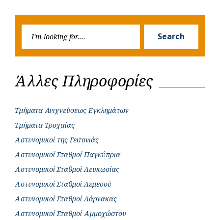
navigation
o
p
r
g
Post
Post
k
p
e
Searc
r
Search
for:
Άλλες Πληροφορίες
Τμήματα Ανιχνεύσεως Εγκλημάτων
Τμήματα Τροχαίας
Αστυνομικοί της Γειτονιάς
Αστυνομικοί Σταθμοί Παγκύπρια
Αστυνομικοί Σταθμοί Λευκωσίας
Αστυνομικοί Σταθμοί Λεμεσού
Αστυνομικοί Σταθμοί Λάρνακας
Αστυνομικοί Σταθμοί Αμμοχώστου