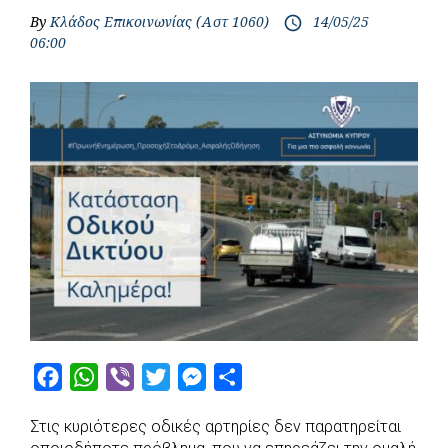
By
Κλάδος Επικοινωνίας (Αστ 1060)
14/05/25
access_time
06:00
F
W
V
T
M
S
a
h
i
w
e
h
Στις κυριότερες οδικές αρτηρίες δεν παρατηρείται
c
a
b
i
s
a