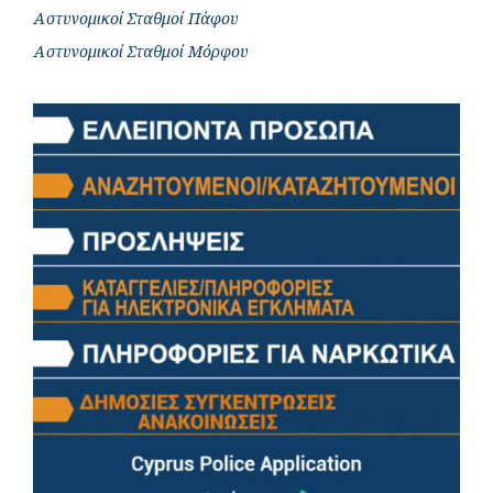
Αστυνομικοί Σταθμοί Πάφου
Αστυνομικοί Σταθμοί Μόρφου