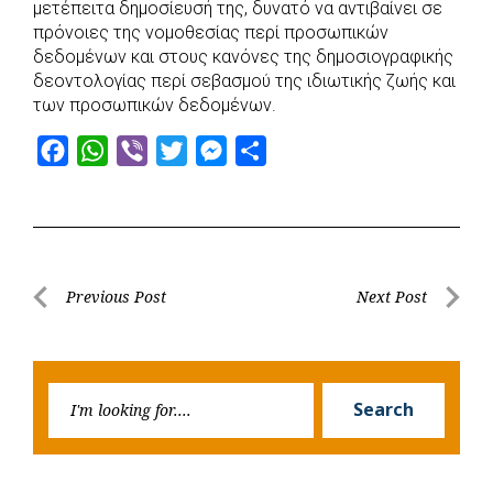
μετέπειτα δημοσίευσή της, δυνατό να αντιβαίνει σε
πρόνοιες της νομοθεσίας περί προσωπικών
δεδομένων και στους κανόνες της δημοσιογραφικής
δεοντολογίας περί σεβασμού της ιδιωτικής ζωής και
των προσωπικών δεδομένων.
F
W
V
T
M
S
a
h
i
w
e
h
c
a
b
i
s
a
e
t
e
t
s
r
b
s
r
t
e
e
Post
Previous Post
Next Post
o
A
e
n
Previous
Next
navigation
o
p
r
g
Post
Post
k
p
e
Searc
r
Search
for: