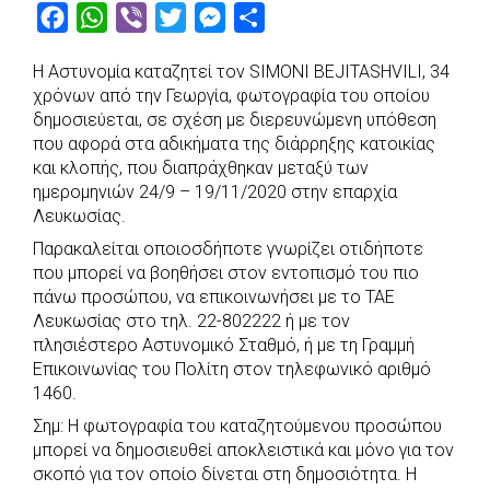
F
W
V
T
M
S
a
h
i
w
e
h
Η Αστυνομία καταζητεί τον SIMONI BEJITASHVILI, 34
c
a
b
i
s
a
χρόνων από την Γεωργία, φωτογραφία του οποίου
e
t
e
t
s
r
δημοσιεύεται, σε σχέση με διερευνώμενη υπόθεση
b
s
r
t
e
e
που αφορά στα αδικήματα της διάρρηξης κατοικίας
και κλοπής, που διαπράχθηκαν μεταξύ των
o
A
e
n
ημερομηνιών 24/9 – 19/11/2020 στην επαρχία
o
p
r
g
Λευκωσίας.
k
p
e
Παρακαλείται οποιοσδήποτε γνωρίζει οτιδήποτε
r
που μπορεί να βοηθήσει στον εντοπισμό του πιο
πάνω προσώπου, να επικοινωνήσει με το ΤΑΕ
Λευκωσίας στο τηλ. 22-802222 ή με τον
πλησιέστερο Αστυνομικό Σταθμό, ή με τη Γραμμή
Επικοινωνίας του Πολίτη στον τηλεφωνικό αριθμό
1460.
Σημ: Η φωτογραφία του καταζητούμενου προσώπου
μπορεί να δημοσιευθεί αποκλειστικά και μόνο για τον
σκοπό για τον οποίο δίνεται στη δημοσιότητα. Η