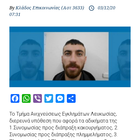
By
Κλάδος Επικοινωνίας (Αστ 3633)
03/12/20
access_time
07:31
F
W
V
T
M
S
a
h
i
w
e
h
Το Τμήμα Ανιχνεύσεως Εγκλημάτων Λευκωσίας,
c
a
b
i
s
a
διερευνά υπόθεση που αφορά τα αδικήματα της
e
t
e
t
s
r
1.Συνομωσίας προς διάπραξη κακουργήματος, 2.
b
s
r
t
e
e
Συνομωσίας προς διάπραξης πλημμελήματος, 3.