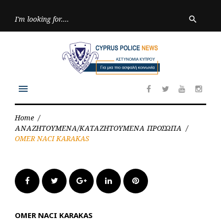
Skip
to
Searc
search
for:
content
menu
Facebook
Twitter
Youtube
Inst
Home
/
ΑΝΑΖΗΤΟΥΜΕΝΑ/ΚΑΤΑΖΗΤΟΥΜΕΝΑ ΠΡΟΣΩΠΑ
/
OMER NACI KARAKAS
Facebook
Twitter
Google+
LinkedIn
Pinterest
OMER NACI KARAKAS