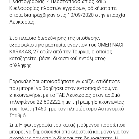
Πλαστογραφίας, 4.Πλαστοπροσωπίας και 5.
o
A
e
n
Κυκλοφορίας πλαστών εγγράφων, αδικήματα τα
o
p
r
g
οποία διαπράχθηκαν στις 10/09/2020 στην επαρχία
k
p
e
Λευκωσίας.
r
Στο πλαίσιο διερεύνησης της υπόθεσης,
εξασφαλίστηκε μαρτυρία, εναντίον του OMER NACI
KARAKAS, 27 ετών από την Τουρκία, ο οποίος
καταζητείται βάσει δικαστικού εντάλματος
σύλληψης.
Παρακαλείται οποιοσδήποτε γνωρίζει οτιδήποτε
που μπορεί να βοηθήσει στον εντοπισμό του, να
επικοινωνήσει με το ΤΑΕ Λευκωσίας στον αριθμό
τηλεφώνου 22-802222 ή με τη Γραμμή Επικοινωνίας
του Πολίτη 1460 ή με τον πλησιέστερο Αστυνομικό
Σταθμό.
Σημ: Η φωτογραφία του καταζητούμενου προσώπου
μπορεί να δημοσιευθεί αποκλειστικά και μόνο για τον
σκοπό για τον οποίο δίνεται στη δημοσιότητα. Η