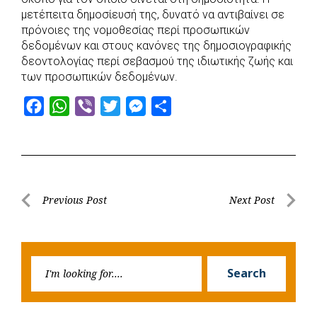
μετέπειτα δημοσίευσή της, δυνατό να αντιβαίνει σε
πρόνοιες της νομοθεσίας περί προσωπικών
δεδομένων και στους κανόνες της δημοσιογραφικής
δεοντολογίας περί σεβασμού της ιδιωτικής ζωής και
των προσωπικών δεδομένων.
F
W
V
T
M
S
a
h
i
w
e
h
c
a
b
i
s
a
e
t
e
t
s
r
b
s
r
t
e
e
Post
Previous Post
Next Post
o
A
e
n
Previous
Next
navigation
o
p
r
g
Post
Post
k
p
e
Searc
r
Search
for: