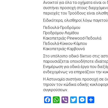
Ανοικτοί για όλα τα οχήματα είναι 
c
a
b
i
s
a
συστήνει προσοχή στους διερχόμενο
e
t
e
t
s
r
περιοχές του Τροόδους είναι ολισθη
b
s
r
t
e
e
Ειδικότερα, ολισθηροί λόγω παγετού 
o
A
e
n
Πεδουλά-Προδρόμου
o
p
r
g
Προδρόμου-Λεμίθου
k
p
e
Κακοπετριάς-Pinewood-Πεδουλά
Πεδουλά-Κύκκου-Κάμπου
r
Κακοπετριάς-Καρβουνά
Στο υπόλοιπο οδικό δίκτυο στις αστ
παρουσιάζεται οποιοδήποτε ιδιαίτε
Ενημέρωση για οδικά έργα που διεξά
ενδεχομένως να επηρεάζουν την κυ
Η Αστυνομία συστήνει προσοχή σε όσ
τηρούν τον κώδικα οδικής κυκλοφορί
συγκρούσεων.
F
W
V
T
M
S
a
h
i
w
e
h