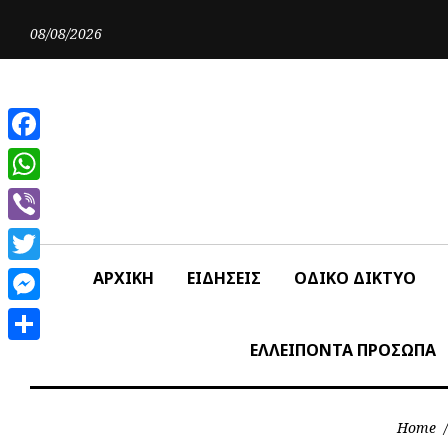
Skip
to
08/08/2026
content
Facebook
WhatsApp
Viber
Twitter
ΑΡΧΙΚΗ
ΕΙΔΗΣΕΙΣ
ΟΔΙΚΟ ΔΙΚΤΥΟ
Messenger
ΕΛΛΕΙΠΟΝΤΑ ΠΡΟΣΩΠΑ
Share
Home
/