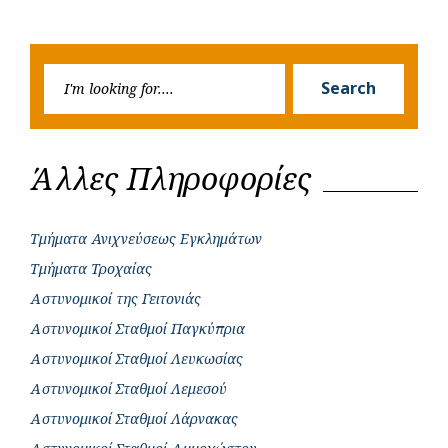
Previous
Next
navigation
o
p
r
g
Post
Post
k
p
e
Searc
r
Search
for:
Άλλες Πληροφορίες
Τμήματα Ανιχνεύσεως Εγκλημάτων
Τμήματα Τροχαίας
Αστυνομικοί της Γειτονιάς
Αστυνομικοί Σταθμοί Παγκύπρια
Αστυνομικοί Σταθμοί Λευκωσίας
Αστυνομικοί Σταθμοί Λεμεσού
Αστυνομικοί Σταθμοί Λάρνακας