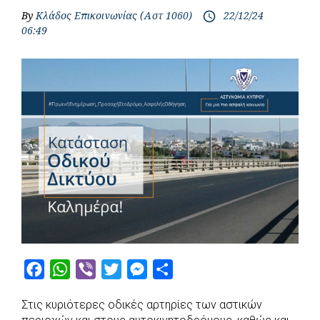
By
Κλάδος Επικοινωνίας (Αστ 1060)
22/12/24
access_time
06:49
F
W
V
T
M
S
a
h
i
w
e
h
Στις κυριότερες οδικές αρτηρίες των αστικών
c
a
b
i
s
a