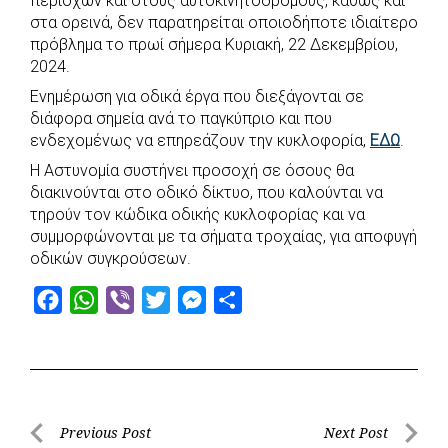
περιοχών και στους αυτοκινητοδρόμους, καθώς και
e
t
e
t
s
r
στα ορεινά, δεν παρατηρείται οποιοδήποτε ιδιαίτερο
b
s
r
t
e
e
πρόβλημα το πρωί σήμερα Κυριακή, 22 Δεκεμβρίου,
2024.
o
A
e
n
Ενημέρωση για οδικά έργα που διεξάγονται σε
o
p
r
g
διάφορα σημεία ανά το παγκύπριο και που
k
p
e
ενδεχομένως να επηρεάζουν την κυκλοφορία,
ΕΔΩ
.
r
Η Αστυνομία συστήνει προσοχή σε όσους θα
διακινούνται στο οδικό δίκτυο, που καλούνται να
τηρούν τον κώδικα οδικής κυκλοφορίας και να
συμμορφώνονται με τα σήματα τροχαίας, για αποφυγή
οδικών συγκρούσεων.
F
W
V
T
M
S
a
h
i
w
e
h
c
a
b
i
s
a
e
t
e
t
s
r
b
s
r
t
e
e
Post
Previous Post
Next Post
o
A
e
n