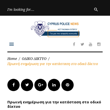
Skip
to
Searc
search
for:
content
menu
Facebook
Twitter
Youtube
Inst
Home
/
ΟΔΙΚΟ ΔΙΚΤΥΟ
/
Πρωινή ενημέρωση για την κατάσταση στο οδικό δίκτυο
Facebook
Twitter
Google+
LinkedIn
Pinterest
Πρωινή ενημέρωση για την κατάσταση στο οδικό
δίκτυο