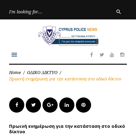
Skip
to
Searc
search
for:
content
menu
Facebook
Twitter
Youtube
Inst
Home
/
ΟΔΙΚΟ ΔΙΚΤΥΟ
/
Πρωινή ενημέρωση για την κατάσταση στο οδικό δίκτυο
Facebook
Twitter
Google+
LinkedIn
Pinterest
Πρωινή ενημέρωση για την κατάσταση στο οδικό
δίκτυο