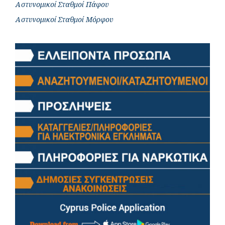
Αστυνομικοί Σταθμοί Πάφου
Αστυνομικοί Σταθμοί Μόρφου