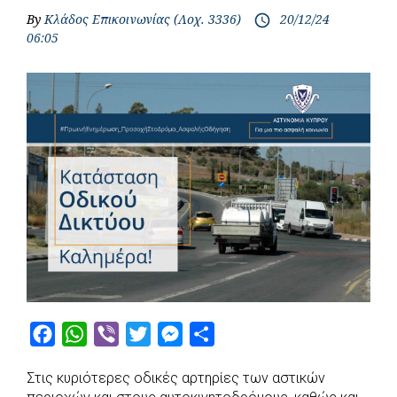
By
Κλάδος Επικοινωνίας (Λοχ. 3336)
20/12/24
access_time
06:05
F
W
V
T
M
S
a
h
i
w
e
h
Στις κυριότερες οδικές αρτηρίες των αστικών
c
a
b
i
s
a