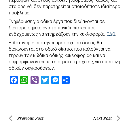
περιοχών και στους αυτοκινητοδρόμους, καθώς και
e
t
e
t
s
r
στα ορεινά, δεν παρατηρείται οποιοδήποτε ιδιαίτερο
b
s
r
t
e
e
πρόβλημα.
o
A
e
n
Ενημέρωση για οδικά έργα που διεξάγονται σε
διάφορα σημεία ανά το παγκύπριο και που
o
p
r
g
ενδεχομένως να επηρεάζουν την κυκλοφορία,
ΕΔΩ
.
k
p
e
Η Αστυνομία συστήνει προσοχή σε όσους θα
r
διακινούνται στο οδικό δίκτυο, που καλούνται να
τηρούν τον κώδικα οδικής κυκλοφορίας και να
συμμορφώνονται με τα σήματα τροχαίας, για αποφυγή
οδικών συγκρούσεων.
F
W
V
T
M
S
a
h
i
w
e
h
c
a
b
i
s
a
e
t
e
t
s
r
b
s
r
t
e
e
Post
Previous Post
Next Post
o
A
e
n
Previous
Next
o
p
r
g