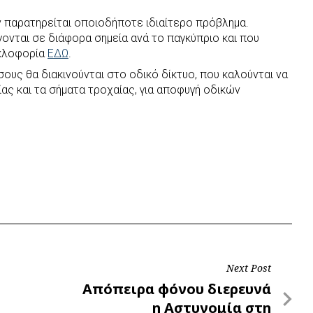
ν παρατηρείται οποιοδήποτε ιδιαίτερο πρόβλημα.
γονται σε διάφορα σημεία ανά το παγκύπριο και που
υκλοφορία
ΕΔΩ
.
ους θα διακινούνται στο οδικό δίκτυο, που καλούνται να
ας και τα σήματα τροχαίας, για αποφυγή οδικών
Next Post
Next
Απόπειρα φόνου διερευνά
Post
η Αστυνομία στη