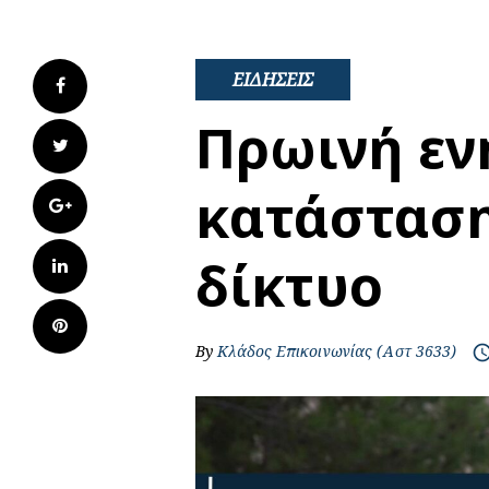
ΕΙΔΗΣΕΙΣ
Facebook
Πρωινή εν
Twitter
κατάσταση
Google+
δίκτυο
LinkedIn
Pinterest
By
Κλάδος Επικοινωνίας (Αστ 3633)
access_t