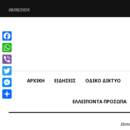
Skip
to
08/08/2026
content
Facebook
WhatsApp
Viber
Twitter
ΑΡΧΙΚΗ
ΕΙΔΗΣΕΙΣ
ΟΔΙΚΟ ΔΙΚΤΥΟ
Messenger
ΕΛΛΕΙΠΟΝΤΑ ΠΡΟΣΩΠΑ
Share
Hom