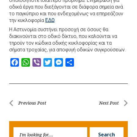
οποιοδήποτε ιδιαίτερο πρόβλημα. Ενημέρωση για
e
t
e
t
s
r
οδικά έργα που διεξάγονται σε διάφορα σημεία ανά
b
s
r
t
e
e
το παγκύπριο και που ενδεχομένως να επηρεάζουν
την κυκλοφορία
ΕΔΩ
.
o
A
e
n
Η Αστυνομία συστήνει προσοχή σε όσους θα
o
p
r
g
διακινούνται στο οδικό δίκτυο, που καλούνται να
k
p
e
τηρούν τον κώδικα οδικής κυκλοφορίας και τα
r
σήματα τροχαίας, για αποφυγή οδικών συγκρούσεων.
F
W
V
T
M
S
a
h
i
w
e
h
c
a
b
i
s
a
e
t
e
t
s
r
b
s
r
t
e
e
Post
Previous Post
Next Post
o
A
e
n
Previous
Next
navigation
o
p
r
g
Post
Post
k
p
e
Searc
r
Search
for: