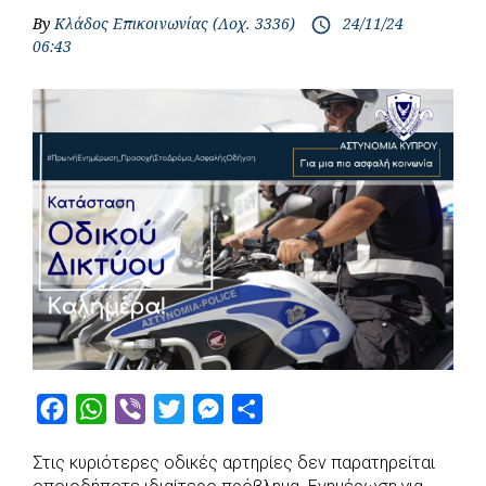
By
Κλάδος Επικοινωνίας (Λοχ. 3336)
24/11/24
access_time
06:43
F
W
V
T
M
S
a
h
i
w
e
h
Στις κυριότερες οδικές αρτηρίες δεν παρατηρείται
c
a
b
i
s
a