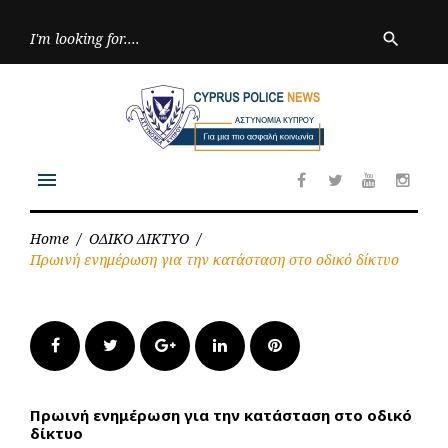
Skip
to
Searc
search
for:
content
menu
Facebook
Twitter
Youtube
Inst
Home
/
ΟΔΙΚΟ ΔΙΚΤΥΟ
/
Πρωινή ενημέρωση για την κατάσταση στο οδικό δίκτυο
Facebook
Twitter
Google+
LinkedIn
Pinterest
Πρωινή ενημέρωση για την κατάσταση στο οδικό
δίκτυο