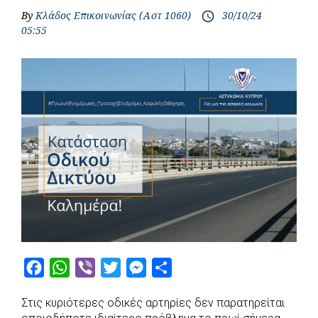
By
Κλάδος Επικοινωνίας (Αστ 1060)
30/10/24
access_time
05:55
F
W
V
T
M
S
a
h
i
w
e
h
Στις κυριότερες οδικές αρτηρίες δεν παρατηρείται
c
a
b
i
s
a