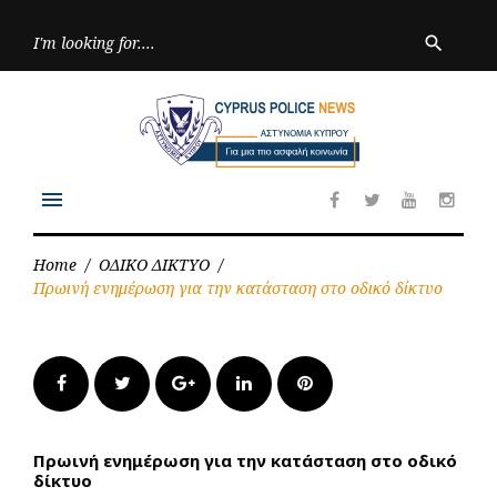
Skip
to
Searc
search
for:
content
menu
Facebook
Twitter
Youtube
Inst
Home
/
ΟΔΙΚΟ ΔΙΚΤΥΟ
/
Πρωινή ενημέρωση για την κατάσταση στο οδικό δίκτυο
Facebook
Twitter
Google+
LinkedIn
Pinterest
Πρωινή ενημέρωση για την κατάσταση στο οδικό
δίκτυο