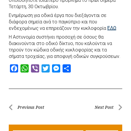
οποιοδήποτε ιδιαίτερο πρόβλημα το πρωί σήμερα
e
t
e
t
s
r
Τετάρτη, 30 Οκτωβρίου.
b
s
r
t
e
e
Ενημέρωση για οδικά έργα που διεξάγονται σε
o
A
e
n
διάφορα σημεία ανά το παγκύπριο και που
ενδεχομένως να επηρεάζουν την κυκλοφορία
o
p
r
g
ΕΔΩ
.
k
p
e
Η Αστυνομία συστήνει προσοχή σε όσους θα
διακινούνται στο οδικό δίκτυο, που καλούνται να
r
τηρούν τον κώδικα οδικής κυκλοφορίας και τα
σήματα τροχαίας, για αποφυγή οδικών συγκρούσεων.
F
W
V
T
M
S
a
h
i
w
e
h
c
a
b
i
s
a
e
t
e
t
s
r
b
s
r
t
e
e
Post
Previous Post
Next Post
o
A
e
n
Previous
Next
navigation
o
p
r
g
Post
Post
k
p
e