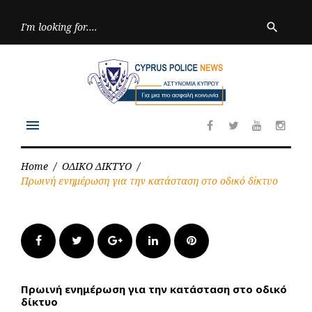
Skip
to
Searc
search
for:
content
menu
Facebook
Twitter
Youtube
Inst
Home
/
ΟΔΙΚΟ ΔΙΚΤΥΟ
/
Πρωινή ενημέρωση για την κατάσταση στο οδικό δίκτυο
Facebook
Twitter
Google+
LinkedIn
Pinterest
Πρωινή ενημέρωση για την κατάσταση στο οδικό
δίκτυο