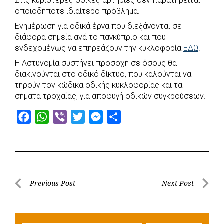
Στις κυριότερες οδικές αρτηρίες δεν παρατηρείται
e
t
e
t
s
r
οποιοδήποτε ιδιαίτερο πρόβλημα.
b
s
r
t
e
e
Ενημέρωση για οδικά έργα που διεξάγονται σε
o
A
e
n
διάφορα σημεία ανά το παγκύπριο και που
ενδεχομένως να επηρεάζουν την κυκλοφορία
o
p
r
g
ΕΔΩ
.
k
p
e
Η Αστυνομία συστήνει προσοχή σε όσους θα
διακινούνται στο οδικό δίκτυο, που καλούνται να
r
τηρούν τον κώδικα οδικής κυκλοφορίας και τα
σήματα τροχαίας, για αποφυγή οδικών συγκρούσεων.
F
W
V
T
M
S
a
h
i
w
e
h
c
a
b
i
s
a
e
t
e
t
s
r
b
s
r
t
e
e
Post
Previous Post
Next Post
o
A
e
n
Previous
Next
navigation
o
p
r
g
Post
Post
k
p
e