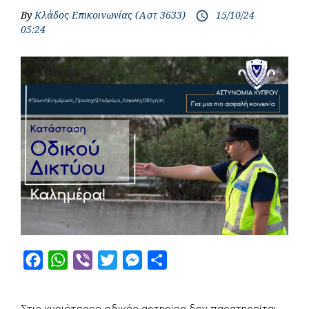
By
Κλάδος Επικοινωνίας (Αστ 3633)
15/10/24
access_time
05:24
F
W
V
T
M
S
a
h
i
w
e
h
c
a
b
i
s
a