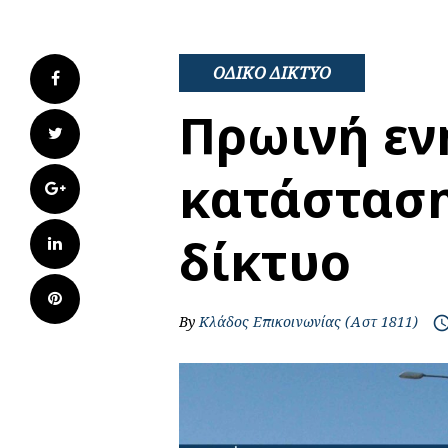
ΟΔΙΚΟ ΔΙΚΤΥΟ
Facebook
Πρωινή εν
Twitter
κατάσταση
Google+
δίκτυο
LinkedIn
Pinterest
By
Κλάδος Επικοινωνίας (Αστ 1811)
access_t