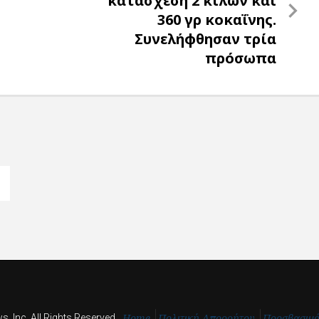
κατάσχεση 2 κιλών και
360 γρ κοκαΐνης.
Συνελήφθησαν τρία
πρόσωπα
Home
Πολιτική Απορρήτου
Προσβασιμ
, Inc. All Rights Reserved.