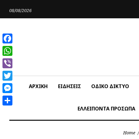
Skip
to
08/08/2026
content
Facebook
WhatsApp
Viber
Twitter
ΑΡΧΙΚΗ
ΕΙΔΗΣΕΙΣ
ΟΔΙΚΟ ΔΙΚΤΥΟ
Messenger
ΕΛΛΕΙΠΟΝΤΑ ΠΡΟΣΩΠΑ
Share
Home
/