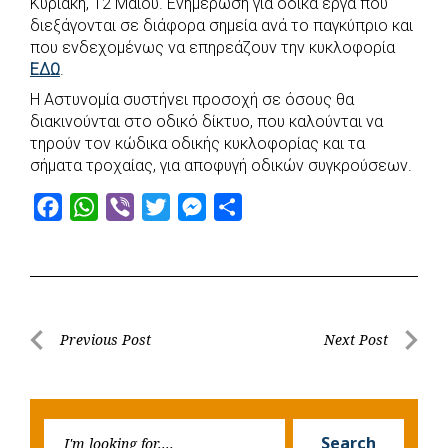
Κυριακή, 12 Μαΐου. Ενημέρωση για οδικά έργα που
b
s
r
t
e
e
διεξάγονται σε διάφορα σημεία ανά το παγκύπριο και
που ενδεχομένως να επηρεάζουν την κυκλοφορία
o
A
e
n
ΕΔΩ
.
o
p
r
g
Η Αστυνομία συστήνει προσοχή σε όσους θα
k
p
e
διακινούνται στο οδικό δίκτυο, που καλούνται να
r
τηρούν τον κώδικα οδικής κυκλοφορίας και τα
σήματα τροχαίας, για αποφυγή οδικών συγκρούσεων.
F
W
V
T
M
S
a
h
i
w
e
h
c
a
b
i
s
a
e
t
e
t
s
r
b
s
r
t
e
e
Post
Previous Post
Next Post
o
A
e
n
Previous
Next
navigation
o
p
r
g
Post
Post
k
p
e
Searc
r
Search