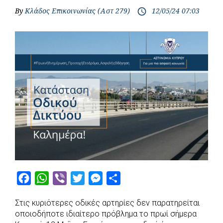
By
Κλάδος Επικοινωνίας (Αστ 279)
12/05/24 07:03
access_time
F
W
V
T
M
S
a
h
i
w
e
h
Στις κυριότερες οδικές αρτηρίες δεν παρατηρείται
c
a
b
i
s
a
οποιοδήποτε ιδιαίτερο πρόβλημα το πρωί σήμερα
e
t
e
t
s
r