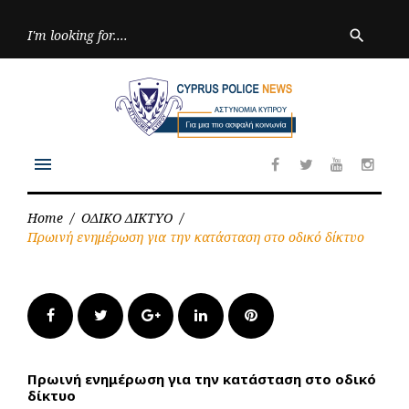
Skip
to
Searc
search
for:
content
menu
Facebook
Twitter
Youtube
Inst
Home
/
ΟΔΙΚΟ ΔΙΚΤΥΟ
/
Πρωινή ενημέρωση για την κατάσταση στο οδικό δίκτυο
Facebook
Twitter
Google+
LinkedIn
Pinterest
Πρωινή ενημέρωση για την κατάσταση στο οδικό
δίκτυο