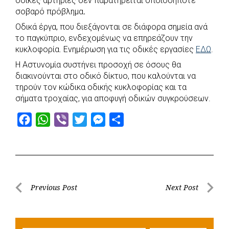
οδικές αρτηρίες δεν παρατηρείται οποιοδήποτε
e
t
e
t
s
r
σοβαρό πρόβλημα
.
b
s
r
t
e
e
Οδικά έργα, που διεξάγονται σε διάφορα σημεία ανά
o
A
e
n
το παγκύπριο, ενδεχομένως να επηρεάζουν την
κυκλοφορία. Ενημέρωση για τις οδικές εργασίες
o
p
r
g
ΕΔΩ
.
k
p
e
Η Αστυνομία συστήνει προσοχή σε όσους θα
διακινούνται στο οδικό δίκτυο, που καλούνται να
r
τηρούν τον κώδικα οδικής κυκλοφορίας και τα
σήματα τροχαίας, για αποφυγή οδικών συγκρούσεων.
F
W
V
T
M
S
a
h
i
w
e
h
c
a
b
i
s
a
e
t
e
t
s
r
b
s
r
t
e
e
Post
Previous Post
Next Post
o
A
e
n
Previous
Next
navigation
o
p
r
g
Post
Post
k
p
e