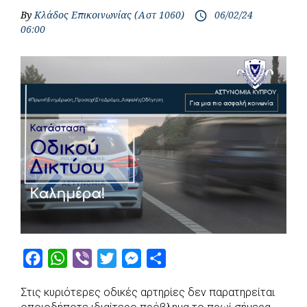
By
Κλάδος Επικοινωνίας (Αστ 1060)
06/02/24
access_time
06:00
F
W
V
T
M
S
a
h
i
w
e
h
Στις κυριότερες οδικές αρτηρίες δεν παρατηρείται
c
a
b
i
s
a