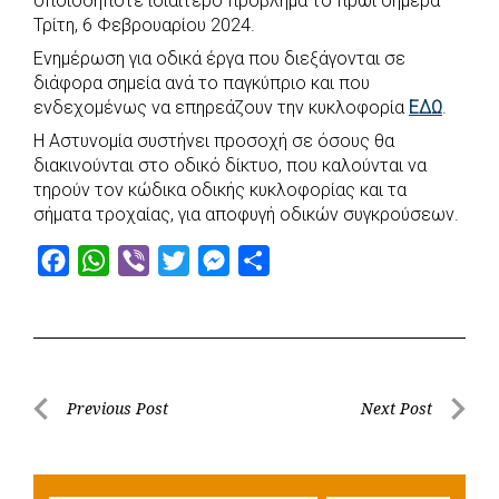
οποιοδήποτε ιδιαίτερο πρόβλημα το πρωί σήμερα
e
t
e
t
s
r
Τρίτη, 6 Φεβρουαρίου 2024.
b
s
r
t
e
e
Ενημέρωση για οδικά έργα που διεξάγονται σε
o
A
e
n
διάφορα σημεία ανά το παγκύπριο και που
ενδεχομένως να επηρεάζουν την κυκλοφορία
o
p
r
g
ΕΔΩ
.
k
p
e
Η Αστυνομία συστήνει προσοχή σε όσους θα
διακινούνται στο οδικό δίκτυο, που καλούνται να
r
τηρούν τον κώδικα οδικής κυκλοφορίας και τα
σήματα τροχαίας, για αποφυγή οδικών συγκρούσεων.
F
W
V
T
M
S
a
h
i
w
e
h
c
a
b
i
s
a
e
t
e
t
s
r
b
s
r
t
e
e
Post
Previous Post
Next Post
o
A
e
n
Previous
Next
navigation
o
p
r
g
Post
Post
k
p
e