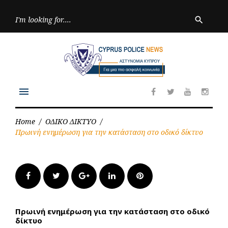
Skip
to
Searc
search
for:
content
menu
Facebook
Twitter
Youtube
Inst
Home
/
ΟΔΙΚΟ ΔΙΚΤΥΟ
/
Πρωινή ενημέρωση για την κατάσταση στο οδικό δίκτυο
Facebook
Twitter
Google+
LinkedIn
Pinterest
Πρωινή ενημέρωση για την κατάσταση στο οδικό
δίκτυο