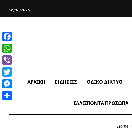
Skip
to
06/08/2026
content
Facebook
WhatsApp
Viber
Twitter
ΑΡΧΙΚΗ
ΕΙΔΗΣΕΙΣ
ΟΔΙΚΟ ΔΙΚΤΥΟ
Messenger
ΕΛΛΕΙΠΟΝΤΑ ΠΡΟΣΩΠΑ
Share
Home
/