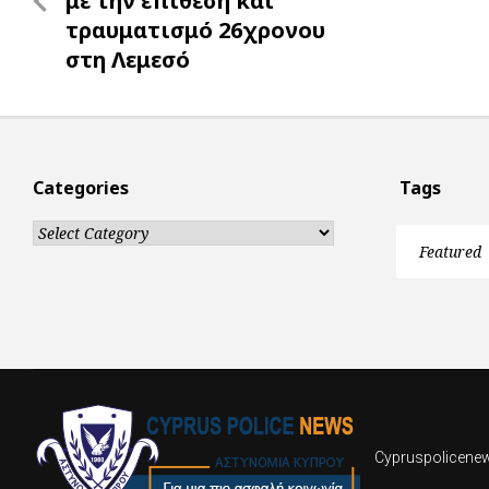
με την επίθεση και
τραυματισμό 26χρονου
στη Λεμεσό
Categories
Tags
Categories
Featured
Cypruspolicenews