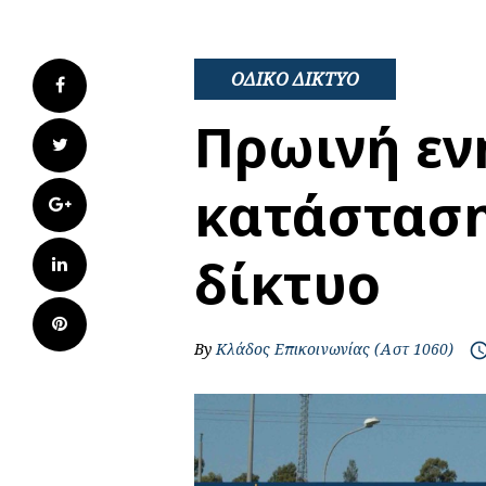
ΟΔΙΚΟ ΔΙΚΤΥΟ
Facebook
Πρωινή εν
Twitter
κατάσταση
Google+
δίκτυο
LinkedIn
Pinterest
By
Κλάδος Επικοινωνίας (Αστ 1060)
access_t