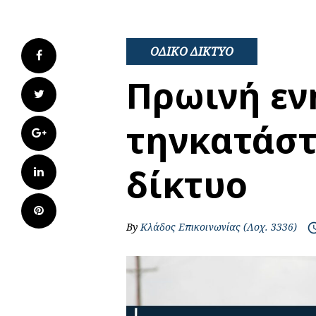
ΟΔΙΚΟ ΔΙΚΤΥΟ
Facebook
Πρωινή εν
Twitter
τηνκατάστ
Google+
δίκτυο
LinkedIn
Pinterest
By
Κλάδος Επικοινωνίας (Λοχ. 3336)
access_