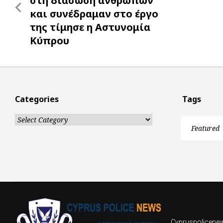
στη διάσωση ανθρώπων
και συνέδραμαν στο έργο
της τίμησε η Αστυνομία
Κύπρου
Categories
Tags
Categories
Featured
Cypruspolicenews