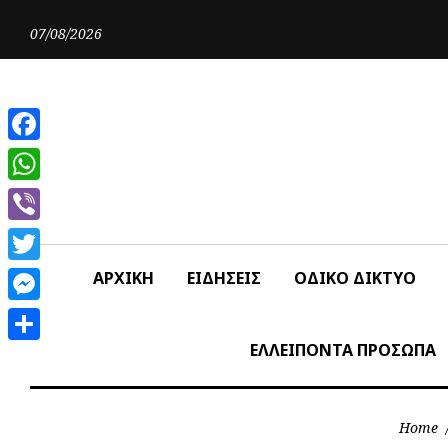
Skip
to
07/08/2026
content
Facebook
WhatsApp
Viber
Twitter
ΑΡΧΙΚΗ
ΕΙΔΗΣΕΙΣ
ΟΔΙΚΟ ΔΙΚΤΥΟ
Messenger
ΕΛΛΕΙΠΟΝΤΑ ΠΡΟΣΩΠΑ
Share
Home