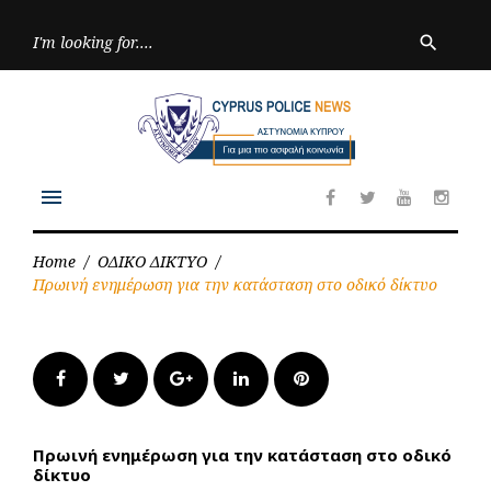
Skip
to
Searc
search
for:
content
menu
Facebook
Twitter
Youtube
Inst
Home
/
ΟΔΙΚΟ ΔΙΚΤΥΟ
/
Πρωινή ενημέρωση για την κατάσταση στο οδικό δίκτυο
Facebook
Twitter
Google+
LinkedIn
Pinterest
Πρωινή ενημέρωση για την κατάσταση στο οδικό
δίκτυο