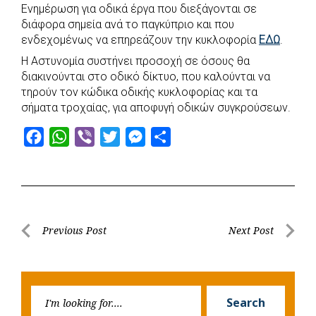
b
s
r
t
e
e
Ενημέρωση για οδικά έργα που διεξάγονται σε
o
A
e
n
διάφορα σημεία ανά το παγκύπριο και που
ενδεχομένως να επηρεάζουν την κυκλοφορία
o
p
r
g
ΕΔΩ
.
k
p
e
Η Αστυνομία συστήνει προσοχή σε όσους θα
διακινούνται στο οδικό δίκτυο, που καλούνται να
r
τηρούν τον κώδικα οδικής κυκλοφορίας και τα
σήματα τροχαίας, για αποφυγή οδικών συγκρούσεων.
F
W
V
T
M
S
a
h
i
w
e
h
c
a
b
i
s
a
e
t
e
t
s
r
b
s
r
t
e
e
Post
Previous Post
Next Post
o
A
e
n
Previous
Next
navigation
o
p
r
g
Post
Post
k
p
e
Searc
r
Search
for: