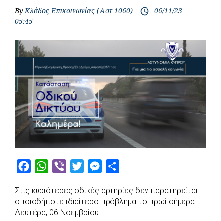
By
Κλάδος Επικοινωνίας (Αστ 1060)
06/11/23
access_time
05:45
F
W
V
T
M
S
a
h
i
w
e
h
Στις κυριότερες οδικές αρτηρίες δεν παρατηρείται
c
a
b
i
s
a
οποιοδήποτε ιδιαίτερο πρόβλημα το πρωί σήμερα
e
t
e
t
s
r
Δευτέρα, 06 Νοεμβρίου.