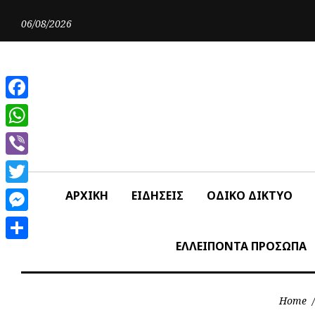
Skip
to
06/08/2026
content
Facebook
WhatsApp
Viber
Twitter
ΑΡΧΙΚΗ
ΕΙΔΗΣΕΙΣ
ΟΔΙΚΟ ΔΙΚΤΥΟ
Messenger
ΕΛΛΕΙΠΟΝΤΑ ΠΡΟΣΩΠΑ
Share
Home
/