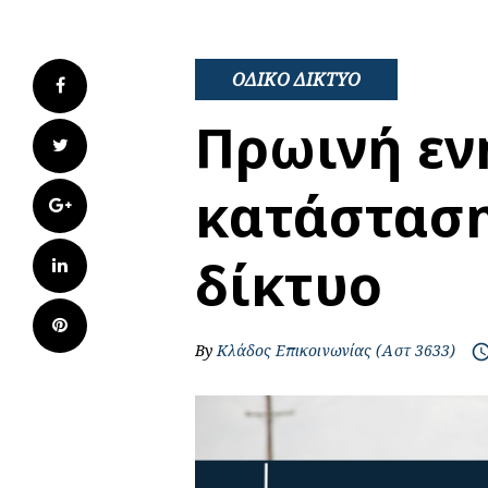
ΟΔΙΚΟ ΔΙΚΤΥΟ
Facebook
Πρωινή εν
Twitter
κατάσταση
Google+
δίκτυο
LinkedIn
Pinterest
By
Κλάδος Επικοινωνίας (Αστ 3633)
access_t