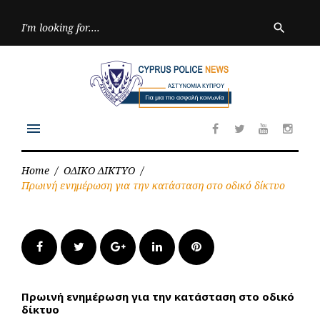
Skip
to
Searc
search
for:
content
menu
Facebook
Twitter
Youtube
Inst
Home
/
ΟΔΙΚΟ ΔΙΚΤΥΟ
/
Πρωινή ενημέρωση για την κατάσταση στο οδικό δίκτυο
Facebook
Twitter
Google+
LinkedIn
Pinterest
Πρωινή ενημέρωση για την κατάσταση στο οδικό
δίκτυο