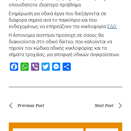
c
a
b
i
s
a
οποιοδήποτε ιδιαίτερο πρόβλημα.
e
t
e
t
s
r
Ενημέρωση για οδικά έργα που διεξάγονται σε
b
s
r
t
e
e
διάφορα σημεία ανά το παγκύπριο και που
o
A
e
n
ενδεχομένως να επηρεάζουν την κυκλοφορία
ΕΔΩ.
o
p
r
g
Η Αστυνομία συστήνει προσοχή σε όσους θα
k
p
e
διακινούνται στο οδικό δίκτυο, που καλούνται να
τηρούν τον κώδικα οδικής κυκλοφορίας και τα
r
σήματα τροχαίας, για αποφυγή οδικών συγκρούσεων.
F
W
V
T
M
S
a
h
i
w
e
h
c
a
b
i
s
a
e
t
e
t
s
r
b
s
r
t
e
e
Post
Previous Post
Next Post
o
A
e
n
Previous
Next
navigation
o
p
r
g
Post
Post
k
p
e