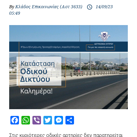
By
Κλάδος Επικοινωνίας (Αστ 3633)
14/09/23
access_time
05:49
F
W
V
T
M
S
a
h
i
w
e
h
Στις κυριότερες οδικές αρτηρίες δεν παρατηρείται