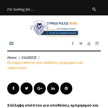
Skip
to
Searc
search
for:
content
menu
Facebook
Twitter
Youtube
Inst
Home
/
ΕΙΔΗΣΕΙΣ
/
Σύλληψη υπόπτου για υποθέσεις εμπρησμού και
ναρκωτικών
Facebook
Twitter
Google+
LinkedIn
Pinterest
Σύλληψη υπόπτου για υποθέσεις εμπρησμού και