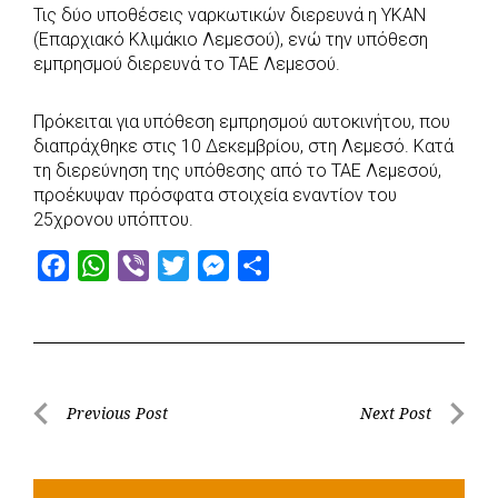
Τις δύο υποθέσεις ναρκωτικών διερευνά η ΥΚΑΝ
(Επαρχιακό Κλιμάκιο Λεμεσού), ενώ την υπόθεση
εμπρησμού διερευνά το ΤΑΕ Λεμεσού.
Πρόκειται για υπόθεση εμπρησμού αυτοκινήτου, που
διαπράχθηκε στις 10 Δεκεμβρίου, στη Λεμεσό. Κατά
τη διερεύνηση της υπόθεσης από το ΤΑΕ Λεμεσού,
προέκυψαν πρόσφατα στοιχεία εναντίον του
25χρονου υπόπτου.
F
W
V
T
M
S
a
h
i
w
e
h
c
a
b
i
s
a
e
t
e
t
s
r
b
s
r
t
e
e
Post
Previous Post
Next Post
o
A
e
n
Previous
Next
navigation
o
p
r
g
Post
Post
k
p
e