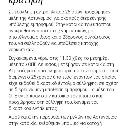
b
s
r
t
e
e
Στη σύλληψη άντρα ηλικίας 25 ετών προχώρησαν
o
A
e
n
μέλη της Αστυνομίας, για σκοπούς διερεύνησης
o
p
r
g
υπόθεσης εμπρησμού. Στην κατοικία του υπόπτου
k
p
e
ανευρέθηκαν ποσότητες ναρκωτικών, με
αποτέλεσμα ο ίδιος και ο 23χρονος συγκάτοικος
r
του, να συλληφθούν για υποθέσεις κατοχής
ναρκωτικών.
Συγκεκριμένα, γύρω στις 11.30 χθες το μεσημέρι,
μέλη του ΟΠΕ Λεμεσού, μετέβησαν σε κατοικία στη
Λεμεσό, μετά από πληροφορία που ανέφερε ότι εκεί
διαμένει ο 25χρονος ύποπτος, εναντίον του οποίου
είχε εκδοθεί δικαστικό ένταλμα σύλληψης, σε σχέση
με διερευνώμενη υπόθεση εμπρησμού. Τα μέλη του
ΟΠΕ εντόπισαν στην κατοικία τον ύποπτο και
προχώρησαν στη σύλληψη του, δυνάμει του
δικαστικού εντάλματος.
Αφού κατά την παρουσία των μελών της Αστυνομίας
στην κατοικία, εγέρθηκαν υποψίες για κατοχή