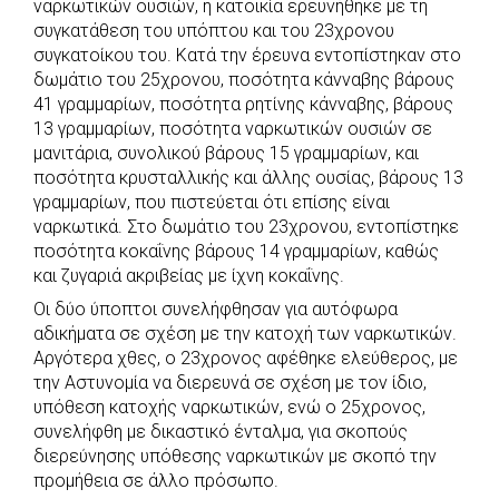
ναρκωτικών ουσιών, η κατοικία ερευνήθηκε με τη
συγκατάθεση του υπόπτου και του 23χρονου
συγκατοίκου του. Κατά την έρευνα εντοπίστηκαν στο
δωμάτιο του 25χρονου, ποσότητα κάνναβης βάρους
41 γραμμαρίων, ποσότητα ρητίνης κάνναβης, βάρους
13 γραμμαρίων, ποσότητα ναρκωτικών ουσιών σε
μανιτάρια, συνολικού βάρους 15 γραμμαρίων, και
ποσότητα κρυσταλλικής και άλλης ουσίας, βάρους 13
γραμμαρίων, που πιστεύεται ότι επίσης είναι
ναρκωτικά. Στο δωμάτιο του 23χρονου, εντοπίστηκε
ποσότητα κοκαΐνης βάρους 14 γραμμαρίων, καθώς
και ζυγαριά ακριβείας με ίχνη κοκαΐνης.
Οι δύο ύποπτοι συνελήφθησαν για αυτόφωρα
αδικήματα σε σχέση με την κατοχή των ναρκωτικών.
Αργότερα χθες, ο 23χρονος αφέθηκε ελεύθερος, με
την Αστυνομία να διερευνά σε σχέση με τον ίδιο,
υπόθεση κατοχής ναρκωτικών, ενώ ο 25χρονος,
συνελήφθη με δικαστικό ένταλμα, για σκοπούς
διερεύνησης υπόθεσης ναρκωτικών με σκοπό την
προμήθεια σε άλλο πρόσωπο.