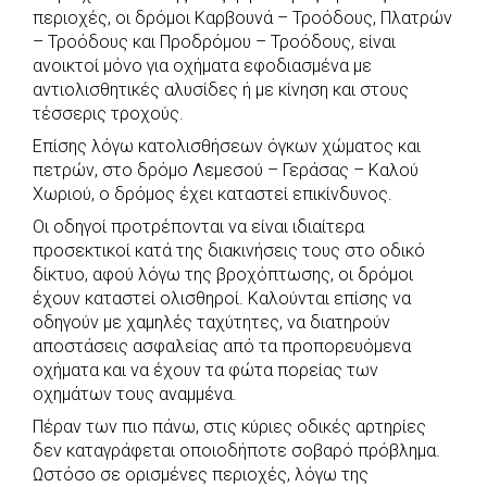
c
a
b
i
s
a
περιοχές, οι δρόμοι Καρβουνά – Τροόδους, Πλατρών
e
t
e
t
s
r
– Τροόδους και Προδρόμου – Τροόδους, είναι
b
s
r
t
e
e
ανοικτοί μόνο για οχήματα εφοδιασμένα με
αντιολισθητικές αλυσίδες ή με κίνηση και στους
o
A
e
n
τέσσερις τροχούς.
o
p
r
g
Επίσης λόγω κατολισθήσεων όγκων χώματος και
k
p
e
πετρών, στο δρόμο Λεμεσού – Γεράσας – Καλού
r
Χωριού, ο δρόμος έχει καταστεί επικίνδυνος.
Οι οδηγοί προτρέπονται να είναι ιδιαίτερα
προσεκτικοί κατά της διακινήσεις τους στο οδικό
δίκτυο, αφού λόγω της βροχόπτωσης, οι δρόμοι
έχουν καταστεί ολισθηροί. Καλούνται επίσης να
οδηγούν με χαμηλές ταχύτητες, να διατηρούν
αποστάσεις ασφαλείας από τα προπορευόμενα
οχήματα και να έχουν τα φώτα πορείας των
οχημάτων τους αναμμένα.
Πέραν των πιο πάνω, στις κύριες οδικές αρτηρίες
δεν καταγράφεται οποιοδήποτε σοβαρό πρόβλημα.
Ωστόσο σε ορισμένες περιοχές, λόγω της