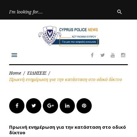
Skip
to
Searc
search
for:
content
menu
Facebook
Twitter
Youtube
Inst
Home
/
ΕΙΔΗΣΕΙΣ
/
Πρωινή ενημέρωση για την κατάσταση στο οδικό δίκτυο
Facebook
Twitter
Google+
LinkedIn
Pinterest
Πρωινή ενημέρωση για την κατάσταση στο οδικό
δίκτυο