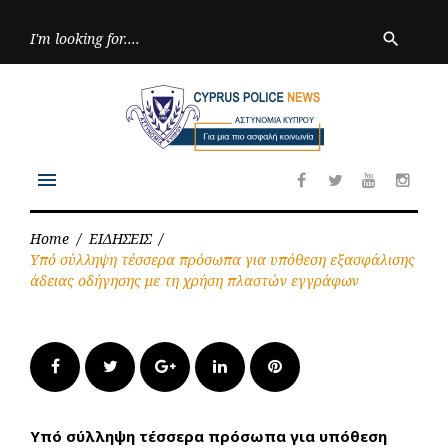
Skip
to
Searc
search
for:
content
menu
Facebook
Twitter
Youtube
Inst
Home
/
ΕΙΔΗΣΕΙΣ
/
Υπό σύλληψη τέσσερα πρόσωπα για υπόθεση εξασφάλισης
άδειας οδήγησης με τη χρήση πλαστών εγγράφων
Facebook
Twitter
Google+
LinkedIn
Pinterest
Υπό σύλληψη τέσσερα πρόσωπα για υπόθεση