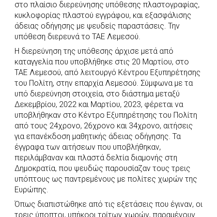
στο πλαίσιο διερεύνησης υπόθεσης πλαστογραφίας,
b
s
r
t
e
e
κυκλοφορίας πλαστού εγγράφου, και εξασφάλισης
άδειας οδήγησης με ψευδείς παραστάσεις. Την
o
A
e
n
υπόθεση διερευνά το ΤΑΕ Λεμεσού.
o
p
r
g
Η διερεύνηση της υπόθεσης άρχισε μετά από
k
p
e
καταγγελία που υποβλήθηκε στις 20 Μαρτίου, στο
r
ΤΑΕ Λεμεσού, από λειτουργό Κέντρου Εξυπηρέτησης
του Πολίτη, στην επαρχία Λεμεσού. Σύμφωνα με τα
υπό διερεύνηση στοιχεία, στο διάστημα μεταξύ
Δεκεμβρίου, 2022 και Μαρτίου, 2023, φέρεται να
υποβλήθηκαν στο Κέντρο Εξυπηρέτησης του Πολίτη
από τους 24χρονο, 26χρονο και 34χρονο, αιτήσεις
για επανέκδοση μαθητικής άδειας οδήγησης. Τα
έγγραφα των αιτήσεων που υποβλήθηκαν,
περιλάμβαναν και πλαστά δελτία διαμονής στη
Δημοκρατία, που ψευδώς παρουσίαζαν τους τρεις
υπόπτους ως παντρεμένους με πολίτες χωρών της
Ευρώπης.
Όπως διαπιστώθηκε από τις εξετάσεις που έγιναν, οι
τρεις ύποπτοι, υπήκοοι τρίτων χωρών, παραμένουν