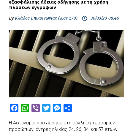
εξασφάλισης άδειας οδήγησης με τη χρήση
πλαστών εγγράφων
By
Κλάδος Επικοινωνίας (Αστ 279)
30/03/23 08:46
access_time
F
W
V
T
M
S
a
h
i
w
e
h
Η Αστυνομία προχώρησε στη σύλληψη τεσσάρων
c
a
b
i
s
a
προσώπων, άντρες ηλικίας 24, 26, 34, και 57 ετών,
e
t
e
t
s
r