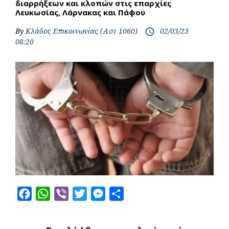
διαρρήξεων και κλοπών στις επαρχίες
Λευκωσίας, Λάρνακας και Πάφου
By
Κλάδος Επικοινωνίας (Αστ 1060)
02/03/23
access_time
08:20
F
W
V
T
M
S
a
h
i
w
e
h
c
a
b
i
s
a