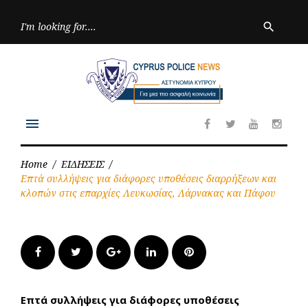
Skip
to
Searc
search
for:
content
menu
Facebook
Twitter
Youtube
Inst
Home
/
ΕΙΔΗΣΕΙΣ
/
Επτά συλλήψεις για διάφορες υποθέσεις διαρρήξεων και
κλοπών στις επαρχίες Λευκωσίας, Λάρνακας και Πάφου
Facebook
Twitter
Google+
LinkedIn
Pinterest
Επτά συλλήψεις για διάφορες υποθέσεις