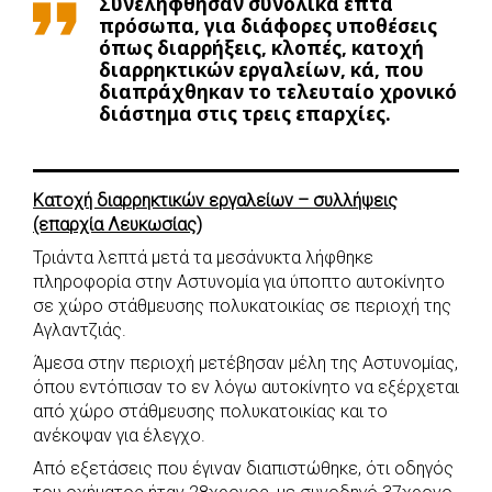
Συνελήφθησαν συνολικά επτά
e
t
e
t
s
r
πρόσωπα, για διάφορες υποθέσεις
όπως διαρρήξεις, κλοπές, κατοχή
b
s
r
t
e
e
διαρρηκτικών εργαλείων, κά, που
o
A
e
n
διαπράχθηκαν το τελευταίο χρονικό
o
p
r
g
διάστημα στις τρεις επαρχίες.
k
p
e
r
Κατοχή διαρρηκτικών εργαλείων – συλλήψεις
(επαρχία Λευκωσίας)
Τριάντα λεπτά μετά τα μεσάνυκτα λήφθηκε
πληροφορία στην Αστυνομία για ύποπτο αυτοκίνητο
σε χώρο στάθμευσης πολυκατοικίας σε περιοχή της
Αγλαντζιάς.
Άμεσα στην περιοχή μετέβησαν μέλη της Αστυνομίας,
όπου εντόπισαν το εν λόγω αυτοκίνητο να εξέρχεται
από χώρο στάθμευσης πολυκατοικίας και το
ανέκοψαν για έλεγχο.
Από εξετάσεις που έγιναν διαπιστώθηκε, ότι οδηγός