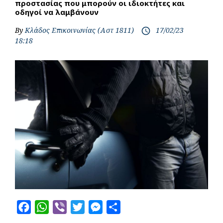
προστασίας που μπορούν οι ιδιοκτήτες και
οδηγοί να λαμβάνουν
By
Κλάδος Επικοινωνίας (Αστ 1811)
17/02/23
access_time
18:18
F
W
V
T
M
S
a
h
i
w
e
h