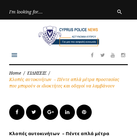
Skip
to
Searc
search
for:
content
menu
Facebook
Twitter
Youtube
Inst
Home
/
ΕΙΔΗΣΕΙΣ
/
Κλοπές αυτοκινήτων – Πέντε απλά μέτρα προστασίας
που μπορούν οι ιδιοκτήτες και οδηγοί να λαμβάνουν
Facebook
Twitter
Google+
LinkedIn
Pinterest
Κλοπές αυτοκινήτων – Πέντε απλά μέτρα