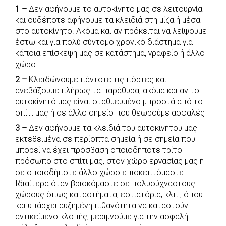
1 –
Δεν αφήνουμε το αυτοκίνητο μας σε λειτουργία
c
a
b
i
s
a
και ουδέποτε αφήνουμε τα κλειδιά στη μίζα ή μέσα
e
t
e
t
s
r
στο αυτοκίνητο. Ακόμα και αν πρόκειται να λείψουμε
b
s
r
t
e
e
έστω και για πολύ σύντομο χρονικό διάστημα για
κάποια επίσκεψη μας σε κατάστημα, γραφείο ή άλλο
o
A
e
n
χώρο
o
p
r
g
2
–
Κλειδώνουμε πάντοτε τις πόρτες και
k
p
e
ανεβάζουμε πλήρως τα παράθυρα, ακόμα και αν το
r
αυτοκίνητό μας είναι σταθμευμένο μπροστά από το
σπίτι μας ή σε άλλο σημείο που θεωρούμε ασφαλές
3 –
Δεν αφήνουμε τα κλειδιά του αυτοκινήτου μας
εκτεθειμένα σε περίοπτα σημεία ή σε σημεία που
μπορεί να έχει πρόσβαση οποιοδήποτε τρίτο
πρόσωπο στο σπίτι μας, στον χώρο εργασίας μας ή
σε οποιοδήποτε άλλο χώρο επισκεπτόμαστε.
Ιδιαίτερα όταν βρισκόμαστε σε πολυσύχναστους
χώρους όπως καταστήματα, εστιατόρια, κλπ., όπου
και υπάρχει αυξημένη πιθανότητα να καταστούν
αντικείμενο κλοπής, μεριμνούμε για την ασφαλή