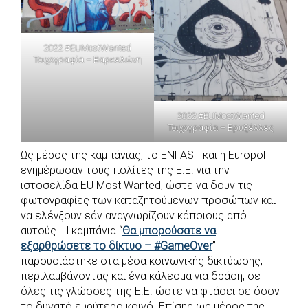
2022 #EUMostWanted
Τοιχογραφία – Βαρκελώνη
2022 #EUMostWanted
Τοιχογραφία – Βρυξέλλες
Ως μέρος της καμπάνιας, το ENFAST και η Europol
ενημέρωσαν τους πολίτες της Ε.Ε. για την
ιστοσελίδα EU Most Wanted, ώστε να δουν τις
φωτογραφίες των καταζητούμενων προσώπων και
να ελέγξουν εάν αναγνωρίζουν κάποιους από
αυτούς. Η καμπάνια “
Θα μπορούσατε να
εξαρθρώσετε το δίκτυο – #GameOver
”
παρουσιάστηκε στα μέσα κοινωνικής δικτύωσης,
περιλαμβάνοντας και ένα κάλεσμα για δράση, σε
όλες τις γλώσσες της Ε.Ε. ώστε να φτάσει σε όσον
το δυνατό ευρύτερο κοινό. Επίσης ως μέρος της