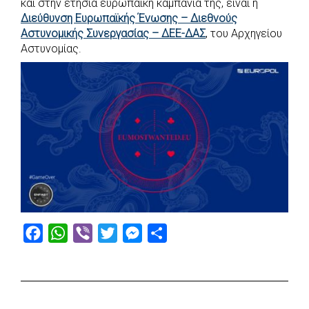
και στην ετήσια ευρωπαϊκή καμπάνια της, είναι η
Διεύθυνση Ευρωπαϊκής Ένωσης – Διεθνούς
Αστυνομικής Συνεργασίας – ΔΕΕ-ΔΑΣ
, του Αρχηγείου
Αστυνομίας.
F
W
V
T
M
S
a
h
i
w
e
h
c
a
b
i
s
a
e
t
e
t
s
r