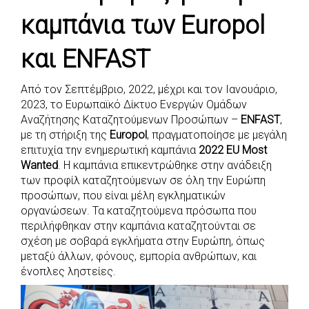
e
t
e
t
s
r
καμπάνια των Europol
b
s
r
t
e
e
o
A
e
n
και ENFAST
o
p
r
g
k
p
e
Από τον Σεπτέμβριο, 2022, μέχρι και τον Ιανουάριο,
r
2023, το Ευρωπαϊκό Δίκτυο Ενεργών Ομάδων
Αναζήτησης Καταζητούμενων Προσώπων –
ENFAST
,
με τη στήριξη της
Europol
, πραγματοποίησε με μεγάλη
επιτυχία την ενημερωτική καμπάνια
2022 EU Most
Wanted
. Η καμπάνια επικεντρώθηκε στην ανάδειξη
των προφίλ καταζητούμενων σε όλη την Ευρώπη
προσώπων, που είναι μέλη εγκληματικών
οργανώσεων. Τα καταζητούμενα πρόσωπα που
περιλήφθηκαν στην καμπάνια καταζητούνται σε
σχέση με σοβαρά εγκλήματα στην Ευρώπη, όπως
μεταξύ άλλων, φόνους, εμπορία ανθρώπων, και
ένοπλες ληστείες.