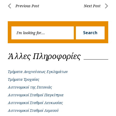
b
s
r
t
e
e
Post
Previous Post
Next Post
o
A
e
n
Previous
Next
navigation
o
p
r
g
Post
Post
k
p
e
Searc
r
Search
for:
Άλλες Πληροφορίες
Τμήματα Ανιχνεύσεως Εγκλημάτων
Τμήματα Τροχαίας
Αστυνομικοί της Γειτονιάς
Αστυνομικοί Σταθμοί Παγκύπρια
Αστυνομικοί Σταθμοί Λευκωσίας
Αστυνομικοί Σταθμοί Λεμεσού