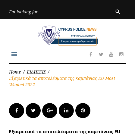
Skip
to
Searc
search
for:
content
menu
Facebook
Twitter
Youtube
Inst
Home
/
ΕΙΔΗΣΕΙΣ
/
Εξαιρετικά τα αποτελέσματα της καμπάνιας EU Most
Wanted 2022
Facebook
Twitter
Google+
LinkedIn
Pinterest
Εξαιρετικά τα αποτελέσματα της καμπάνιας EU