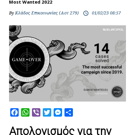
Most Wanted 2022
By
Κλάδος Επικοινωνίας (Αστ 279)
01/02/23 08:57
access_time
F
W
V
T
M
S
a
h
i
w
e
h
Απολογισμός για την
c
a
b
i
s
a