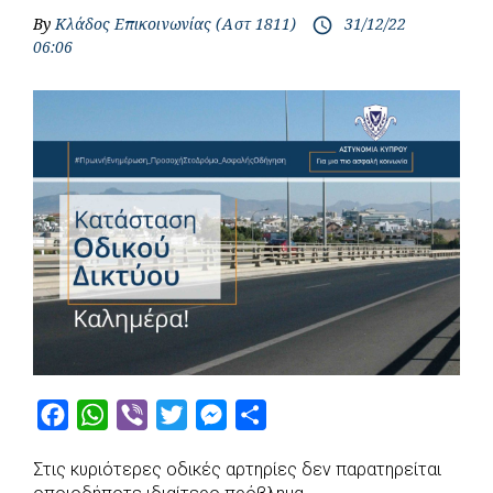
By
Κλάδος Επικοινωνίας (Αστ 1811)
31/12/22
access_time
06:06
F
W
V
T
M
S
a
h
i
w
e
h
Στις κυριότερες οδικές αρτηρίες δεν παρατηρείται
c
a
b
i
s
a