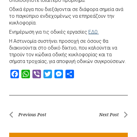
οποιοδήποτε ιδιαίτερο πρόβλημα.
e
t
e
t
s
r
Οδικά έργα που διεξάγονται σε διάφορα σημεία ανά
b
s
r
t
e
e
το παγκύπριο ενδεχομένως να επηρεάζουν την
o
A
e
n
κυκλοφορία.
o
p
r
g
Ενημέρωση για τις οδικές εργασίες
ΕΔΩ.
k
p
e
Η Αστυνομία συστήνει προσοχή σε όσους θα
r
διακινούνται στο οδικό δίκτυο, που καλούνται να
τηρούν τον κώδικα οδικής κυκλοφορίας και τα
σήματα τροχαίας, για αποφυγή οδικών συγκρούσεων.
F
W
V
T
M
S
a
h
i
w
e
h
c
a
b
i
s
a
e
t
e
t
s
r
b
s
r
t
e
e
Post
Previous Post
Next Post
o
A
e
n
Previous
Next
navigation
o
p
r
g
Post
Post
k
p
e