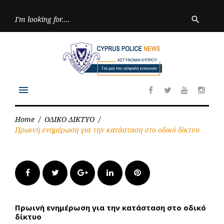
Skip
to
Searc
search
for:
content
menu
Facebook
Twitter
Youtube
Inst
Home
/
ΟΔΙΚΟ ΔΙΚΤΥΟ
/
Πρωινή ενημέρωση για την κατάσταση στο οδικό δίκτυο
Facebook
Twitter
Google+
LinkedIn
Pinterest
Πρωινή ενημέρωση για την κατάσταση στο οδικό
δίκτυο